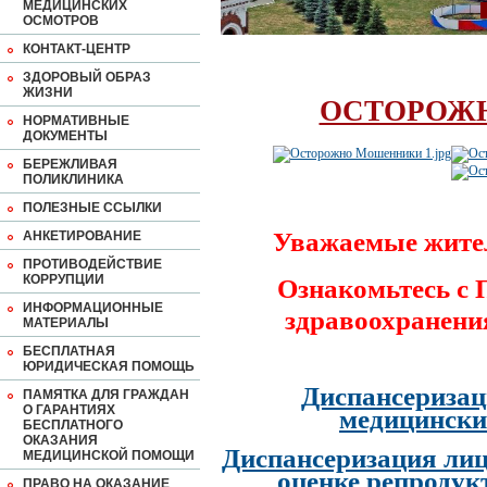
МЕДИЦИНСКИХ
ОСМОТРОВ
КОНТАКТ-ЦЕНТР
ЗДОРОВЫЙ ОБРАЗ
ЖИЗНИ
ОСТОРОЖ
НОРМАТИВНЫЕ
ДОКУМЕНТЫ
БЕРЕЖЛИВАЯ
ПОЛИКЛИНИКА
ПОЛЕЗНЫЕ ССЫЛКИ
Уважаемые жите
АНКЕТИРОВАНИЕ
ПРОТИВОДЕЙСТВИЕ
КОРРУПЦИИ
Ознакомьтесь с
ИНФОРМАЦИОННЫЕ
здравоохранени
МАТЕРИАЛЫ
БЕСПЛАТНАЯ
ЮРИДИЧЕСКАЯ ПОМОЩЬ
Диспансеризац
ПАМЯТКА ДЛЯ ГРАЖДАН
О ГАРАНТИЯХ
медицински
БЕСПЛАТНОГО
ОКАЗАНИЯ
Диспансеризация лиц
МЕДИЦИНСКОЙ ПОМОЩИ
оценке репродук
ПРАВО НА ОКАЗАНИЕ