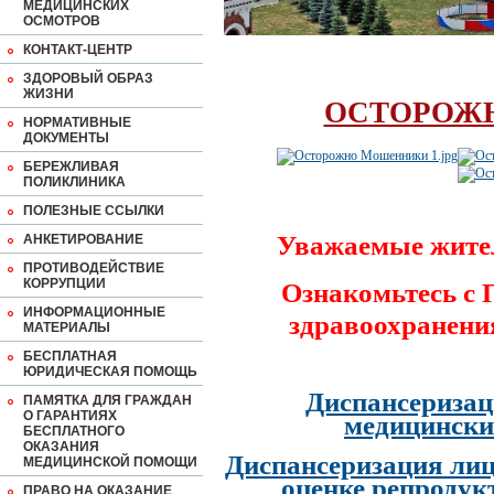
МЕДИЦИНСКИХ
ОСМОТРОВ
КОНТАКТ-ЦЕНТР
ЗДОРОВЫЙ ОБРАЗ
ЖИЗНИ
ОСТОРОЖ
НОРМАТИВНЫЕ
ДОКУМЕНТЫ
БЕРЕЖЛИВАЯ
ПОЛИКЛИНИКА
ПОЛЕЗНЫЕ ССЫЛКИ
Уважаемые жите
АНКЕТИРОВАНИЕ
ПРОТИВОДЕЙСТВИЕ
КОРРУПЦИИ
Ознакомьтесь с
ИНФОРМАЦИОННЫЕ
здравоохранени
МАТЕРИАЛЫ
БЕСПЛАТНАЯ
ЮРИДИЧЕСКАЯ ПОМОЩЬ
Диспансеризац
ПАМЯТКА ДЛЯ ГРАЖДАН
О ГАРАНТИЯХ
медицински
БЕСПЛАТНОГО
ОКАЗАНИЯ
Диспансеризация лиц
МЕДИЦИНСКОЙ ПОМОЩИ
оценке репродук
ПРАВО НА ОКАЗАНИЕ