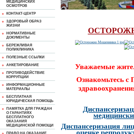
МЕДИЦИНСКИХ
ОСМОТРОВ
КОНТАКТ-ЦЕНТР
ЗДОРОВЫЙ ОБРАЗ
ЖИЗНИ
ОСТОРОЖ
НОРМАТИВНЫЕ
ДОКУМЕНТЫ
БЕРЕЖЛИВАЯ
ПОЛИКЛИНИКА
ПОЛЕЗНЫЕ ССЫЛКИ
Уважаемые жите
АНКЕТИРОВАНИЕ
ПРОТИВОДЕЙСТВИЕ
КОРРУПЦИИ
Ознакомьтесь с
ИНФОРМАЦИОННЫЕ
здравоохранени
МАТЕРИАЛЫ
БЕСПЛАТНАЯ
ЮРИДИЧЕСКАЯ ПОМОЩЬ
Диспансеризац
ПАМЯТКА ДЛЯ ГРАЖДАН
О ГАРАНТИЯХ
медицински
БЕСПЛАТНОГО
ОКАЗАНИЯ
Диспансеризация лиц
МЕДИЦИНСКОЙ ПОМОЩИ
оценке репродук
ПРАВО НА ОКАЗАНИЕ