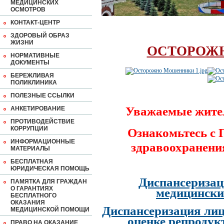
МЕДИЦИНСКИХ
ОСМОТРОВ
КОНТАКТ-ЦЕНТР
ЗДОРОВЫЙ ОБРАЗ
ЖИЗНИ
ОСТОРОЖ
НОРМАТИВНЫЕ
ДОКУМЕНТЫ
БЕРЕЖЛИВАЯ
ПОЛИКЛИНИКА
ПОЛЕЗНЫЕ ССЫЛКИ
Уважаемые жите
АНКЕТИРОВАНИЕ
ПРОТИВОДЕЙСТВИЕ
КОРРУПЦИИ
Ознакомьтесь с
ИНФОРМАЦИОННЫЕ
здравоохранени
МАТЕРИАЛЫ
БЕСПЛАТНАЯ
ЮРИДИЧЕСКАЯ ПОМОЩЬ
Диспансеризац
ПАМЯТКА ДЛЯ ГРАЖДАН
О ГАРАНТИЯХ
медицински
БЕСПЛАТНОГО
ОКАЗАНИЯ
Диспансеризация лиц
МЕДИЦИНСКОЙ ПОМОЩИ
оценке репродук
ПРАВО НА ОКАЗАНИЕ