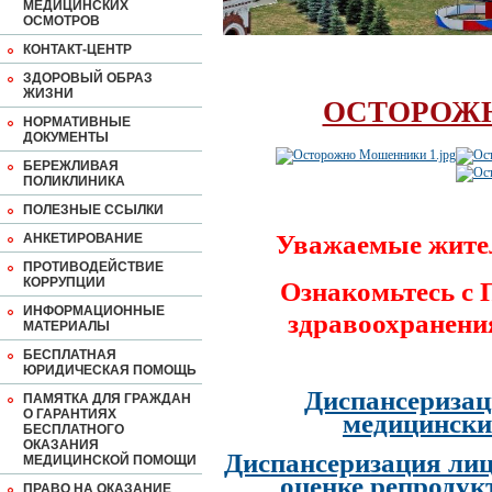
МЕДИЦИНСКИХ
ОСМОТРОВ
КОНТАКТ-ЦЕНТР
ЗДОРОВЫЙ ОБРАЗ
ЖИЗНИ
ОСТОРОЖ
НОРМАТИВНЫЕ
ДОКУМЕНТЫ
БЕРЕЖЛИВАЯ
ПОЛИКЛИНИКА
ПОЛЕЗНЫЕ ССЫЛКИ
Уважаемые жите
АНКЕТИРОВАНИЕ
ПРОТИВОДЕЙСТВИЕ
КОРРУПЦИИ
Ознакомьтесь с
ИНФОРМАЦИОННЫЕ
здравоохранени
МАТЕРИАЛЫ
БЕСПЛАТНАЯ
ЮРИДИЧЕСКАЯ ПОМОЩЬ
Диспансеризац
ПАМЯТКА ДЛЯ ГРАЖДАН
О ГАРАНТИЯХ
медицински
БЕСПЛАТНОГО
ОКАЗАНИЯ
Диспансеризация лиц
МЕДИЦИНСКОЙ ПОМОЩИ
оценке репродук
ПРАВО НА ОКАЗАНИЕ