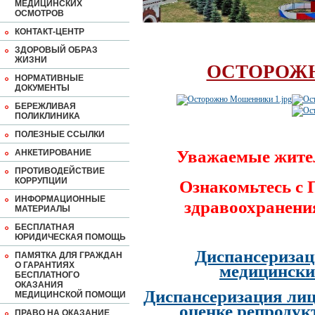
МЕДИЦИНСКИХ
ОСМОТРОВ
КОНТАКТ-ЦЕНТР
ЗДОРОВЫЙ ОБРАЗ
ЖИЗНИ
ОСТОРОЖ
НОРМАТИВНЫЕ
ДОКУМЕНТЫ
БЕРЕЖЛИВАЯ
ПОЛИКЛИНИКА
ПОЛЕЗНЫЕ ССЫЛКИ
Уважаемые жите
АНКЕТИРОВАНИЕ
ПРОТИВОДЕЙСТВИЕ
КОРРУПЦИИ
Ознакомьтесь с
ИНФОРМАЦИОННЫЕ
здравоохранени
МАТЕРИАЛЫ
БЕСПЛАТНАЯ
ЮРИДИЧЕСКАЯ ПОМОЩЬ
Диспансеризац
ПАМЯТКА ДЛЯ ГРАЖДАН
О ГАРАНТИЯХ
медицински
БЕСПЛАТНОГО
ОКАЗАНИЯ
Диспансеризация лиц
МЕДИЦИНСКОЙ ПОМОЩИ
оценке репродук
ПРАВО НА ОКАЗАНИЕ