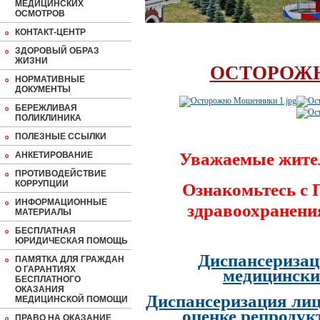
МЕДИЦИНСКИХ
ОСМОТРОВ
КОНТАКТ-ЦЕНТР
ЗДОРОВЫЙ ОБРАЗ
ЖИЗНИ
ОСТОРОЖ
НОРМАТИВНЫЕ
ДОКУМЕНТЫ
БЕРЕЖЛИВАЯ
ПОЛИКЛИНИКА
ПОЛЕЗНЫЕ ССЫЛКИ
Уважаемые жите
АНКЕТИРОВАНИЕ
ПРОТИВОДЕЙСТВИЕ
КОРРУПЦИИ
Ознакомьтесь с
ИНФОРМАЦИОННЫЕ
здравоохранени
МАТЕРИАЛЫ
БЕСПЛАТНАЯ
ЮРИДИЧЕСКАЯ ПОМОЩЬ
Диспансеризац
ПАМЯТКА ДЛЯ ГРАЖДАН
О ГАРАНТИЯХ
медицински
БЕСПЛАТНОГО
ОКАЗАНИЯ
Диспансеризация лиц
МЕДИЦИНСКОЙ ПОМОЩИ
оценке репродук
ПРАВО НА ОКАЗАНИЕ