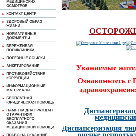
МЕДИЦИНСКИХ
ОСМОТРОВ
КОНТАКТ-ЦЕНТР
ЗДОРОВЫЙ ОБРАЗ
ЖИЗНИ
ОСТОРОЖ
НОРМАТИВНЫЕ
ДОКУМЕНТЫ
БЕРЕЖЛИВАЯ
ПОЛИКЛИНИКА
ПОЛЕЗНЫЕ ССЫЛКИ
Уважаемые жите
АНКЕТИРОВАНИЕ
ПРОТИВОДЕЙСТВИЕ
КОРРУПЦИИ
Ознакомьтесь с
ИНФОРМАЦИОННЫЕ
здравоохранени
МАТЕРИАЛЫ
БЕСПЛАТНАЯ
ЮРИДИЧЕСКАЯ ПОМОЩЬ
Диспансеризац
ПАМЯТКА ДЛЯ ГРАЖДАН
О ГАРАНТИЯХ
медицински
БЕСПЛАТНОГО
ОКАЗАНИЯ
Диспансеризация лиц
МЕДИЦИНСКОЙ ПОМОЩИ
оценке репродук
ПРАВО НА ОКАЗАНИЕ