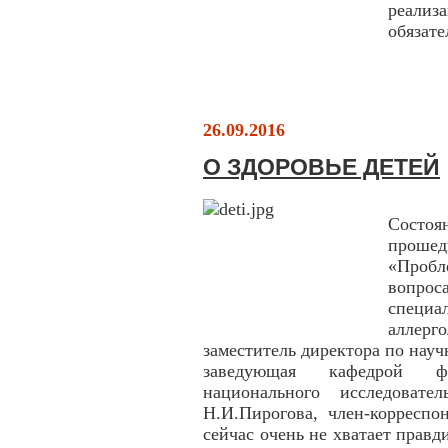
реали
обязате
26.09.2016
О ЗДОРОВЬЕ ДЕТЕЙ
Состо
проше
«Пробл
вопро
специа
аллер
заместитель директора по науч
заведующая кафедрой фа
национального исследовате
Н.И.Пирогова, член-корреспо
сейчас очень не хватает правд