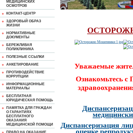
МЕДИЦИНСКИХ
ОСМОТРОВ
КОНТАКТ-ЦЕНТР
ЗДОРОВЫЙ ОБРАЗ
ЖИЗНИ
ОСТОРОЖ
НОРМАТИВНЫЕ
ДОКУМЕНТЫ
БЕРЕЖЛИВАЯ
ПОЛИКЛИНИКА
ПОЛЕЗНЫЕ ССЫЛКИ
Уважаемые жите
АНКЕТИРОВАНИЕ
ПРОТИВОДЕЙСТВИЕ
КОРРУПЦИИ
Ознакомьтесь с
ИНФОРМАЦИОННЫЕ
здравоохранени
МАТЕРИАЛЫ
БЕСПЛАТНАЯ
ЮРИДИЧЕСКАЯ ПОМОЩЬ
Диспансеризац
ПАМЯТКА ДЛЯ ГРАЖДАН
О ГАРАНТИЯХ
медицински
БЕСПЛАТНОГО
ОКАЗАНИЯ
Диспансеризация лиц
МЕДИЦИНСКОЙ ПОМОЩИ
оценке репродук
ПРАВО НА ОКАЗАНИЕ