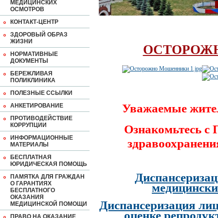
МЕДИЦИНСКИХ
ОСМОТРОВ
КОНТАКТ-ЦЕНТР
ЗДОРОВЫЙ ОБРАЗ
ЖИЗНИ
ОСТОРОЖ
НОРМАТИВНЫЕ
ДОКУМЕНТЫ
БЕРЕЖЛИВАЯ
ПОЛИКЛИНИКА
ПОЛЕЗНЫЕ ССЫЛКИ
Уважаемые жите
АНКЕТИРОВАНИЕ
ПРОТИВОДЕЙСТВИЕ
КОРРУПЦИИ
Ознакомьтесь с
ИНФОРМАЦИОННЫЕ
здравоохранени
МАТЕРИАЛЫ
БЕСПЛАТНАЯ
ЮРИДИЧЕСКАЯ ПОМОЩЬ
Диспансеризац
ПАМЯТКА ДЛЯ ГРАЖДАН
О ГАРАНТИЯХ
медицински
БЕСПЛАТНОГО
ОКАЗАНИЯ
Диспансеризация лиц
МЕДИЦИНСКОЙ ПОМОЩИ
оценке репродук
ПРАВО НА ОКАЗАНИЕ