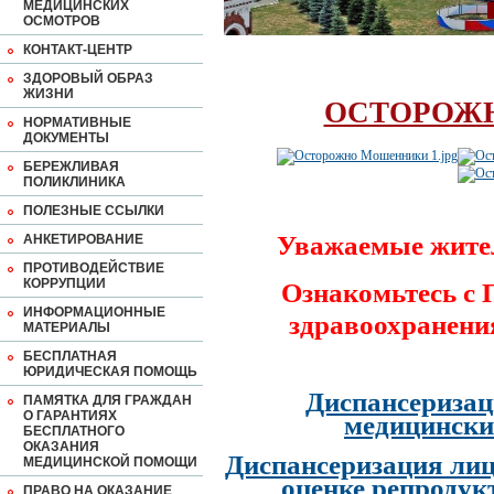
МЕДИЦИНСКИХ
ОСМОТРОВ
КОНТАКТ-ЦЕНТР
ЗДОРОВЫЙ ОБРАЗ
ЖИЗНИ
ОСТОРОЖ
НОРМАТИВНЫЕ
ДОКУМЕНТЫ
БЕРЕЖЛИВАЯ
ПОЛИКЛИНИКА
ПОЛЕЗНЫЕ ССЫЛКИ
Уважаемые жите
АНКЕТИРОВАНИЕ
ПРОТИВОДЕЙСТВИЕ
КОРРУПЦИИ
Ознакомьтесь с
ИНФОРМАЦИОННЫЕ
здравоохранени
МАТЕРИАЛЫ
БЕСПЛАТНАЯ
ЮРИДИЧЕСКАЯ ПОМОЩЬ
Диспансеризац
ПАМЯТКА ДЛЯ ГРАЖДАН
О ГАРАНТИЯХ
медицински
БЕСПЛАТНОГО
ОКАЗАНИЯ
Диспансеризация лиц
МЕДИЦИНСКОЙ ПОМОЩИ
оценке репродук
ПРАВО НА ОКАЗАНИЕ