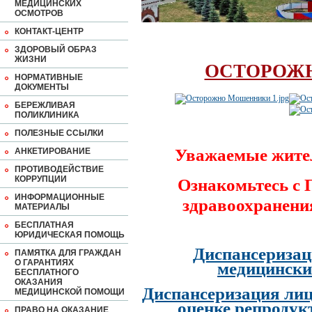
МЕДИЦИНСКИХ
ОСМОТРОВ
КОНТАКТ-ЦЕНТР
ЗДОРОВЫЙ ОБРАЗ
ЖИЗНИ
ОСТОРОЖ
НОРМАТИВНЫЕ
ДОКУМЕНТЫ
БЕРЕЖЛИВАЯ
ПОЛИКЛИНИКА
ПОЛЕЗНЫЕ ССЫЛКИ
Уважаемые жите
АНКЕТИРОВАНИЕ
ПРОТИВОДЕЙСТВИЕ
КОРРУПЦИИ
Ознакомьтесь с
ИНФОРМАЦИОННЫЕ
здравоохранени
МАТЕРИАЛЫ
БЕСПЛАТНАЯ
ЮРИДИЧЕСКАЯ ПОМОЩЬ
Диспансеризац
ПАМЯТКА ДЛЯ ГРАЖДАН
О ГАРАНТИЯХ
медицински
БЕСПЛАТНОГО
ОКАЗАНИЯ
Диспансеризация лиц
МЕДИЦИНСКОЙ ПОМОЩИ
оценке репродук
ПРАВО НА ОКАЗАНИЕ