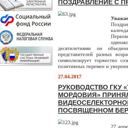
ПОЗДРАВЛЕНИЕ С П
Уважа
Поздра
календ
Первом
одина
десятилетиями он объеди
представителей разных возр
символизирует торжество соз
позитивных перемен и уверенн
27.04.2017
РУКОВОДСТВО ГКУ 
МОРДОВИЯ» ПРИНЯЛ
ВИДЕОСЕЛЕКТОРНО
ПОСВЯЩЕННОМ БЕ
27 апр