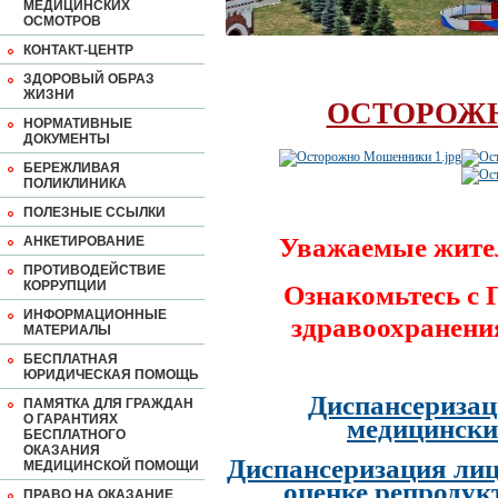
МЕДИЦИНСКИХ
ОСМОТРОВ
КОНТАКТ-ЦЕНТР
ЗДОРОВЫЙ ОБРАЗ
ЖИЗНИ
ОСТОРОЖ
НОРМАТИВНЫЕ
ДОКУМЕНТЫ
БЕРЕЖЛИВАЯ
ПОЛИКЛИНИКА
ПОЛЕЗНЫЕ ССЫЛКИ
Уважаемые жите
АНКЕТИРОВАНИЕ
ПРОТИВОДЕЙСТВИЕ
КОРРУПЦИИ
Ознакомьтесь с
ИНФОРМАЦИОННЫЕ
здравоохранени
МАТЕРИАЛЫ
БЕСПЛАТНАЯ
ЮРИДИЧЕСКАЯ ПОМОЩЬ
Диспансеризац
ПАМЯТКА ДЛЯ ГРАЖДАН
О ГАРАНТИЯХ
медицински
БЕСПЛАТНОГО
ОКАЗАНИЯ
Диспансеризация лиц
МЕДИЦИНСКОЙ ПОМОЩИ
оценке репродук
ПРАВО НА ОКАЗАНИЕ