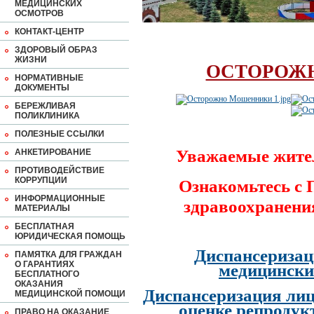
МЕДИЦИНСКИХ
ОСМОТРОВ
КОНТАКТ-ЦЕНТР
ЗДОРОВЫЙ ОБРАЗ
ЖИЗНИ
ОСТОРОЖ
НОРМАТИВНЫЕ
ДОКУМЕНТЫ
БЕРЕЖЛИВАЯ
ПОЛИКЛИНИКА
ПОЛЕЗНЫЕ ССЫЛКИ
Уважаемые жите
АНКЕТИРОВАНИЕ
ПРОТИВОДЕЙСТВИЕ
КОРРУПЦИИ
Ознакомьтесь с
ИНФОРМАЦИОННЫЕ
здравоохранени
МАТЕРИАЛЫ
БЕСПЛАТНАЯ
ЮРИДИЧЕСКАЯ ПОМОЩЬ
Диспансеризац
ПАМЯТКА ДЛЯ ГРАЖДАН
О ГАРАНТИЯХ
медицински
БЕСПЛАТНОГО
ОКАЗАНИЯ
Диспансеризация лиц
МЕДИЦИНСКОЙ ПОМОЩИ
оценке репродук
ПРАВО НА ОКАЗАНИЕ