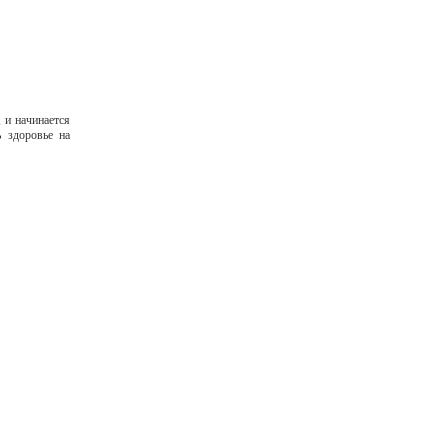
 и начинается
ь здоровье на