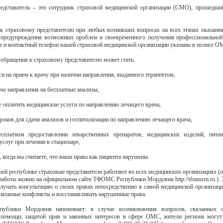
едставитель – это сотрудник страховой медицинской организации (СМО), прошедши
к страховому представителю при любых возникших вопросах на всех этапах оказани
предупреждения возможных проблем и своевременного получения профессиональной
е и контактный телефон вашей страховой медицинской организации указаны в полисе О
обращения к страховому представителю может стать:
иси на прием к врачу при наличии направления, выданного терапевтом,
аче направления на бесплатные анализы,
е оплатить медицинские услуги по направлению лечащего врача,
роков для сдачи анализов и госпитализации по направлению лечащего врача,
есплатном предоставлении лекарственных препаратов, медицинских изделий, пита
слуг при лечении в стационаре,
, когда вы считаете, что ваши права как пациента нарушены.
шей республике страховые представители работают во всех медицинских организациях (о
работы можно на официальном сайте ТФОМС Республики Мордовия http://tfomsrm.ru.). 
лучать консультацию о своих правах непосредственно в самой медицинской организаци
зможные конфликты и восстанавливать нарушенные права.
блики Мордовия напоминает: в случае возникновения вопросов, связанных 
 помощи, защитой прав и законных интересов в сфере ОМС, жители региона могут 