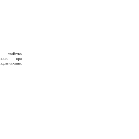
о свойство
бность при
 подавляющих