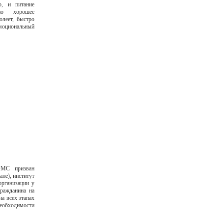
р, и питание
ено хорошее
олеет, быстро
эмоциональный
ОМС призван
не), институт
организации у
гражданина на
а всех этапах
необходимости