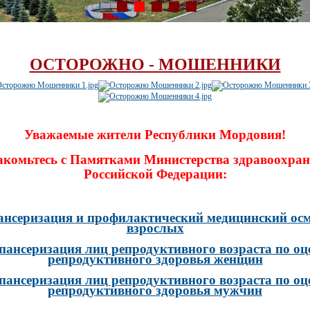
ОСТОРОЖНО - МОШЕННИКИ
Уважаемые жители Республики Мордовия!
акомьтесь с Памятками Министерства здравоохран
Российской Федерации:
ансеризация и профилактический медицинский осм
взрослых
пансеризация лиц репродуктивного возраста по оц
репродуктивного здоровья женщин
пансеризация лиц репродуктивного возраста по оц
репродуктивного здоровья мужчин