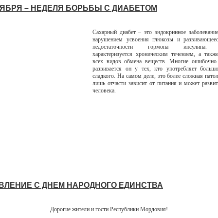
НОЯБРЯ – НЕДЕЛЯ БОРЬБЫ С ДИАБЕТОМ
Сахарный диабет – это эндокринное заболевание
нарушением усвоения глюкозы и развивающеес
недостаточности гормона инсулина. З
характеризуется хроническим течением, а такж
всех видов обмена веществ. Многие ошибочно 
развивается он у тех, кто употребляет большо
сладкого. На самом деле, это более сложная пато
лишь отчасти зависит от питания и может разви
человека.
ВЛЕНИЕ С ДНЕМ НАРОДНОГО ЕДИНСТВА
Дорогие жители и гости Республики Мордовия!