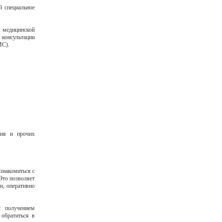
й специальное
я медицинской
 консультации
МС).
ния и прочих
знакомиться с
Это позволяет
и, оперативно
с получением
обратиться в