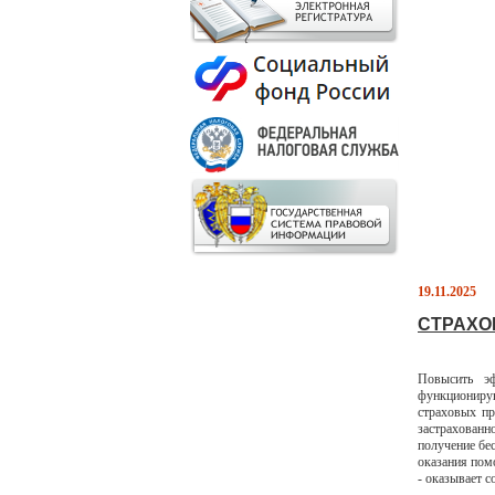
19.11.2025
СТРАХО
Повысить э
функционирую
страховых пр
застрахованн
получение бе
оказания пом
- оказывает с