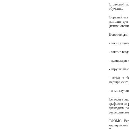
Страховой пр
обучение.
Обращайтесь 
помощи, для 
(наименовани
Поводом для 
- отказ в зап
- отказ в выд
- принуждени
- нарушение с
- отказ в б
медицинских у
- иные случаи
Сегодня в на
графиком их 
гражданам по
разрешать во
ТФОМС Респу
медицинской