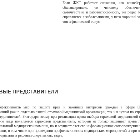
Если ЖКТ работает слаженно, как конвейе
сбалансировано, то человеку обеспеч
самочувствие и работоспособность, он редко б
справляется с заболеваниями, у него хороший 
тон и физический тонус.
ВЫЕ ПРЕДСТАВИТЕЛИ
ффективность мер по защите прав и законных интересов граждан в сфере 
щий (как в отдельно взятой страховой медицинской организации, так и в целом по стра
едставителей. Благодаря этому при реализации права выбора страховой медицинской 
ого лица появляется страховой представитель, который не только защищает права 
сплатной медицинской помощи, но и осуществляет его информационное сопровождение н
ощи, в том числе при проведении профилактических медицинских мероприятий, а при 
одействие в решении оперативных задач.