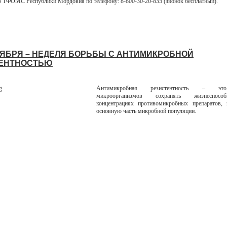
р ТФОМС Республики Мордовия по телефону: 8-800-30-20-835 (звонок бесплатный).
НОЯБРЯ – НЕДЕЛЯ БОРЬБЫ С АНТИМИКРОБНОЙ
ЕНТНОСТЬЮ
Антимикробная резистентность – эт
микроорганизмов сохранять жизнеспосо
концентрациях противомикробных препаратов,
основную часть микробной популяции.