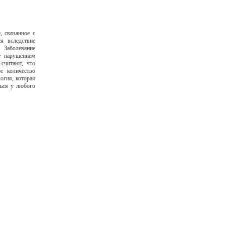
, связанное с
я вследствие
аболевание
е нарушением
считают, что
е количество
логия, которая
ться у любого