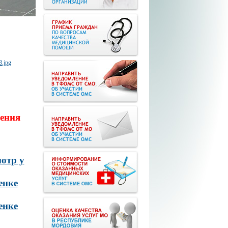
ения
отр у
енке
енке