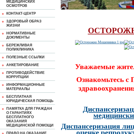
МЕДИЦИНСКИХ
ОСМОТРОВ
КОНТАКТ-ЦЕНТР
ЗДОРОВЫЙ ОБРАЗ
ЖИЗНИ
ОСТОРОЖ
НОРМАТИВНЫЕ
ДОКУМЕНТЫ
БЕРЕЖЛИВАЯ
ПОЛИКЛИНИКА
ПОЛЕЗНЫЕ ССЫЛКИ
Уважаемые жите
АНКЕТИРОВАНИЕ
ПРОТИВОДЕЙСТВИЕ
КОРРУПЦИИ
Ознакомьтесь с
ИНФОРМАЦИОННЫЕ
здравоохранени
МАТЕРИАЛЫ
БЕСПЛАТНАЯ
ЮРИДИЧЕСКАЯ ПОМОЩЬ
Диспансеризац
ПАМЯТКА ДЛЯ ГРАЖДАН
О ГАРАНТИЯХ
медицински
БЕСПЛАТНОГО
ОКАЗАНИЯ
Диспансеризация лиц
МЕДИЦИНСКОЙ ПОМОЩИ
оценке репродук
ПРАВО НА ОКАЗАНИЕ