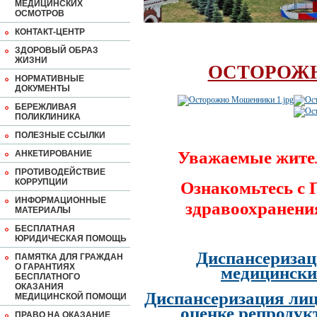
МЕДИЦИНСКИХ
ОСМОТРОВ
КОНТАКТ-ЦЕНТР
ЗДОРОВЫЙ ОБРАЗ
ЖИЗНИ
ОСТОРОЖ
НОРМАТИВНЫЕ
ДОКУМЕНТЫ
БЕРЕЖЛИВАЯ
ПОЛИКЛИНИКА
ПОЛЕЗНЫЕ ССЫЛКИ
Уважаемые жите
АНКЕТИРОВАНИЕ
ПРОТИВОДЕЙСТВИЕ
КОРРУПЦИИ
Ознакомьтесь с
ИНФОРМАЦИОННЫЕ
здравоохранени
МАТЕРИАЛЫ
БЕСПЛАТНАЯ
ЮРИДИЧЕСКАЯ ПОМОЩЬ
Диспансеризац
ПАМЯТКА ДЛЯ ГРАЖДАН
О ГАРАНТИЯХ
медицински
БЕСПЛАТНОГО
ОКАЗАНИЯ
Диспансеризация лиц
МЕДИЦИНСКОЙ ПОМОЩИ
оценке репродук
ПРАВО НА ОКАЗАНИЕ