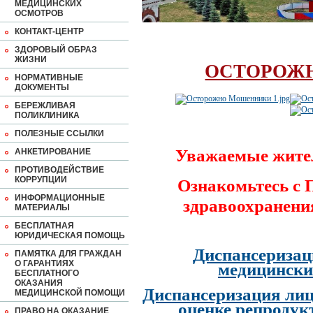
МЕДИЦИНСКИХ
ОСМОТРОВ
КОНТАКТ-ЦЕНТР
ЗДОРОВЫЙ ОБРАЗ
ЖИЗНИ
ОСТОРОЖ
НОРМАТИВНЫЕ
ДОКУМЕНТЫ
БЕРЕЖЛИВАЯ
ПОЛИКЛИНИКА
ПОЛЕЗНЫЕ ССЫЛКИ
Уважаемые жите
АНКЕТИРОВАНИЕ
ПРОТИВОДЕЙСТВИЕ
КОРРУПЦИИ
Ознакомьтесь с
ИНФОРМАЦИОННЫЕ
здравоохранени
МАТЕРИАЛЫ
БЕСПЛАТНАЯ
ЮРИДИЧЕСКАЯ ПОМОЩЬ
Диспансеризац
ПАМЯТКА ДЛЯ ГРАЖДАН
О ГАРАНТИЯХ
медицински
БЕСПЛАТНОГО
ОКАЗАНИЯ
Диспансеризация лиц
МЕДИЦИНСКОЙ ПОМОЩИ
оценке репродук
ПРАВО НА ОКАЗАНИЕ