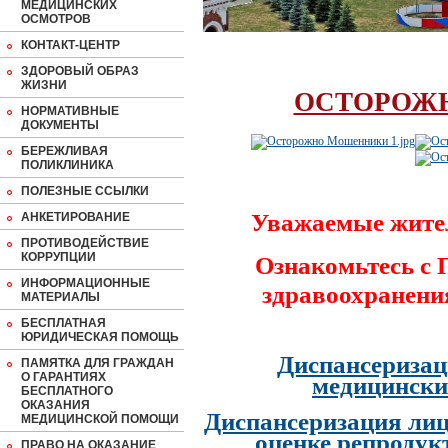
МЕДИЦИНСКИХ
ОСМОТРОВ
КОНТАКТ-ЦЕНТР
ЗДОРОВЫЙ ОБРАЗ
ЖИЗНИ
ОСТОРОЖ
НОРМАТИВНЫЕ
ДОКУМЕНТЫ
БЕРЕЖЛИВАЯ
ПОЛИКЛИНИКА
ПОЛЕЗНЫЕ ССЫЛКИ
Уважаемые жите
АНКЕТИРОВАНИЕ
ПРОТИВОДЕЙСТВИЕ
КОРРУПЦИИ
Ознакомьтесь с
ИНФОРМАЦИОННЫЕ
здравоохранени
МАТЕРИАЛЫ
БЕСПЛАТНАЯ
ЮРИДИЧЕСКАЯ ПОМОЩЬ
Диспансеризац
ПАМЯТКА ДЛЯ ГРАЖДАН
О ГАРАНТИЯХ
медицински
БЕСПЛАТНОГО
ОКАЗАНИЯ
Диспансеризация лиц
МЕДИЦИНСКОЙ ПОМОЩИ
оценке репродук
ПРАВО НА ОКАЗАНИЕ