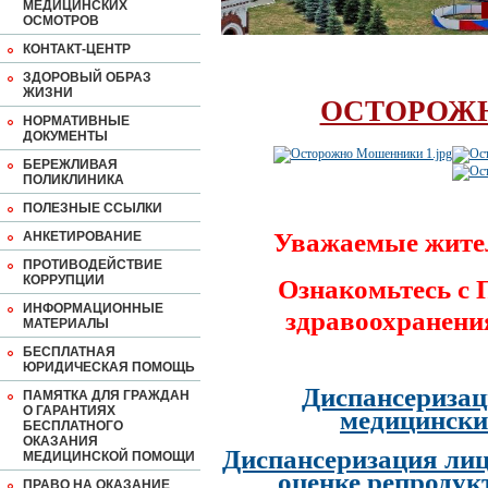
МЕДИЦИНСКИХ
ОСМОТРОВ
КОНТАКТ-ЦЕНТР
ЗДОРОВЫЙ ОБРАЗ
ЖИЗНИ
ОСТОРОЖ
НОРМАТИВНЫЕ
ДОКУМЕНТЫ
БЕРЕЖЛИВАЯ
ПОЛИКЛИНИКА
ПОЛЕЗНЫЕ ССЫЛКИ
Уважаемые жите
АНКЕТИРОВАНИЕ
ПРОТИВОДЕЙСТВИЕ
КОРРУПЦИИ
Ознакомьтесь с
ИНФОРМАЦИОННЫЕ
здравоохранени
МАТЕРИАЛЫ
БЕСПЛАТНАЯ
ЮРИДИЧЕСКАЯ ПОМОЩЬ
Диспансеризац
ПАМЯТКА ДЛЯ ГРАЖДАН
О ГАРАНТИЯХ
медицински
БЕСПЛАТНОГО
ОКАЗАНИЯ
Диспансеризация лиц
МЕДИЦИНСКОЙ ПОМОЩИ
оценке репродук
ПРАВО НА ОКАЗАНИЕ