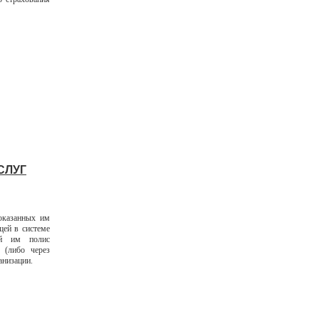
СЛУГ
оказанных им
щей в системе
ей им полис
 (либо через
анизации.