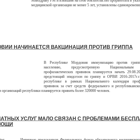
Минздраву РМ и взявшим на себя обязательство проработать в ука
медицинской организации не менее 5 лет, установлены единовремен
ОВИИ НАЧИНАЕТСЯ ВАКЦИНАЦИЯ ПРОТИВ ГРИППА
В Республике Мордовия иммунизацию против грипп
населению, предусмотренную Национальным 
профилактических прививок планируется начать 29.08.2
предстоящий эпидсезон по гриппу и ОРВИ 2016-2017г.г
республике в рамках Национального календаря проф
прививок за счет средств федерального и республиканск
и организаций республики планируется привить более 320000 человек.
ЛАТНЫХ УСЛУГ МАЛО СВЯЗАН С ПРОБЛЕМАМИ БЕСП
МОЩИ
Интервью председателя Федерального фонда обязательного медицинског