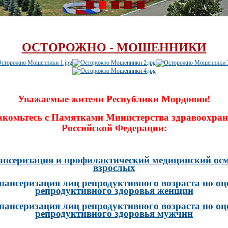
ОСТОРОЖНО - МОШЕННИКИ
Уважаемые жители Республики Мордовия!
акомьтесь с Памятками Министерства здравоохран
Российской Федерации:
ансеризация и профилактический медицинский осм
взрослых
пансеризация лиц репродуктивного возраста по оц
репродуктивного здоровья женщин
пансеризация лиц репродуктивного возраста по оц
репродуктивного здоровья мужчин