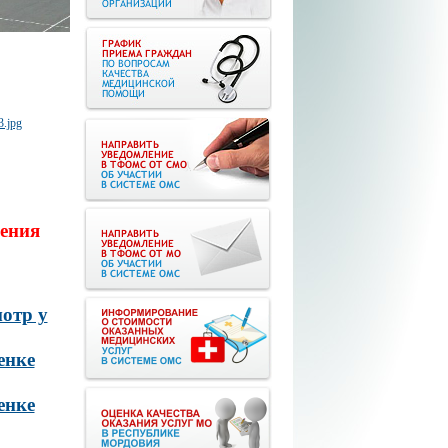
ения
отр у
енке
енке