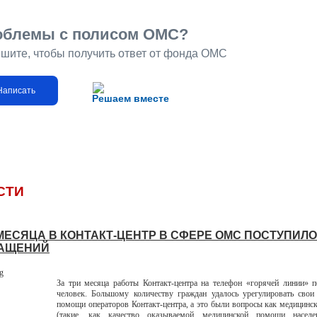
облемы с полисом ОМС?
шите, чтобы получить ответ от фонда ОМС
Написать
Решаем вместе
СТИ
 МЕСЯЦА В КОНТАКТ-ЦЕНТР В СФЕРЕ ОМС ПОСТУПИЛ
РАЩЕНИЙ
За три месяца работы Контакт-центра на телефон «горячей линии» 
человек. Большому количеству граждан удалось урегулировать свои
помощи операторов Контакт-центра, а это были вопросы как медицинск
(такие, как качество оказываемой медицинской помощи насел