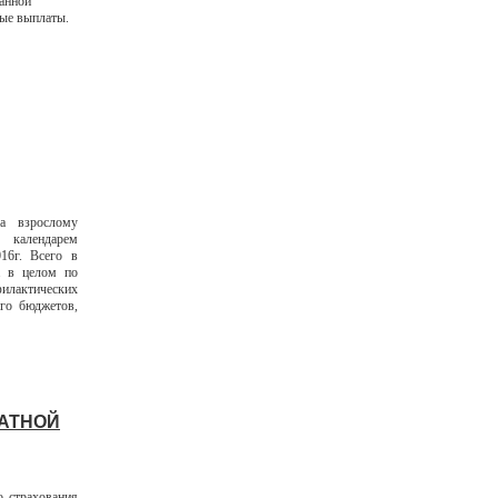
занной
ные выплаты.
а взрослому
календарем
016г. Всего в
. в целом по
илактических
ого бюджетов,
ЛАТНОЙ
о страхования