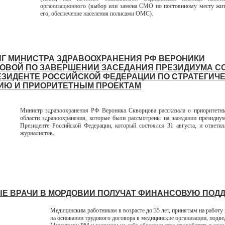
организационного (выбор или замена СМО по постоянному месту жит
его, обеспечение населения полисами ОМС).
Г МИНИСТРА ЗДРАВООХРАНЕНИЯ РФ ВЕРОНИКИ
ОВОЙ ПО ЗАВЕРШЕНИИ ЗАСЕДАНИЯ ПРЕЗИДИУМА С
ЕЗИДЕНТЕ РОССИЙСКОЙ ФЕДЕРАЦИИ ПО СТРАТЕГИЧ
ИЮ И ПРИОРИТЕТНЫМ ПРОЕКТАМ
Министр здравоохранения РФ Вероника Скворцова рассказала о приоритетн
области здравоохранения, которые были рассмотрены на заседании президиу
Президенте Российской Федерации, который состоялся 31 августа, и ответи
журналистов.
Е ВРАЧИ В МОРДОВИИ ПОЛУЧАТ ФИНАНСОВУЮ ПОД
Медицинским работникам в возрасте до 35 лет, принятым на работу 
на основании трудового договора в медицинские организации, подв