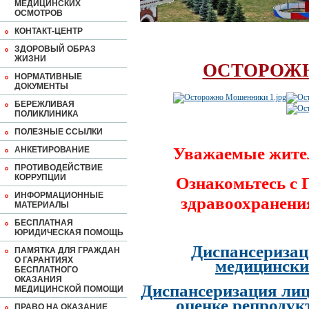
МЕДИЦИНСКИХ
ОСМОТРОВ
КОНТАКТ-ЦЕНТР
ЗДОРОВЫЙ ОБРАЗ
ЖИЗНИ
ОСТОРОЖ
НОРМАТИВНЫЕ
ДОКУМЕНТЫ
БЕРЕЖЛИВАЯ
ПОЛИКЛИНИКА
ПОЛЕЗНЫЕ ССЫЛКИ
Уважаемые жите
АНКЕТИРОВАНИЕ
ПРОТИВОДЕЙСТВИЕ
КОРРУПЦИИ
Ознакомьтесь с
ИНФОРМАЦИОННЫЕ
здравоохранени
МАТЕРИАЛЫ
БЕСПЛАТНАЯ
ЮРИДИЧЕСКАЯ ПОМОЩЬ
Диспансеризац
ПАМЯТКА ДЛЯ ГРАЖДАН
О ГАРАНТИЯХ
медицински
БЕСПЛАТНОГО
ОКАЗАНИЯ
Диспансеризация лиц
МЕДИЦИНСКОЙ ПОМОЩИ
оценке репродук
ПРАВО НА ОКАЗАНИЕ