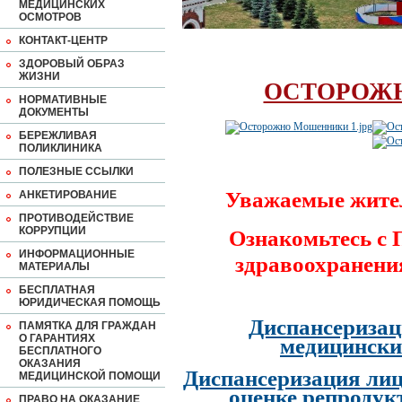
МЕДИЦИНСКИХ
ОСМОТРОВ
КОНТАКТ-ЦЕНТР
ЗДОРОВЫЙ ОБРАЗ
ЖИЗНИ
ОСТОРОЖ
НОРМАТИВНЫЕ
ДОКУМЕНТЫ
БЕРЕЖЛИВАЯ
ПОЛИКЛИНИКА
ПОЛЕЗНЫЕ ССЫЛКИ
Уважаемые жите
АНКЕТИРОВАНИЕ
ПРОТИВОДЕЙСТВИЕ
КОРРУПЦИИ
Ознакомьтесь с
ИНФОРМАЦИОННЫЕ
здравоохранени
МАТЕРИАЛЫ
БЕСПЛАТНАЯ
ЮРИДИЧЕСКАЯ ПОМОЩЬ
Диспансеризац
ПАМЯТКА ДЛЯ ГРАЖДАН
О ГАРАНТИЯХ
медицински
БЕСПЛАТНОГО
ОКАЗАНИЯ
Диспансеризация лиц
МЕДИЦИНСКОЙ ПОМОЩИ
оценке репродук
ПРАВО НА ОКАЗАНИЕ