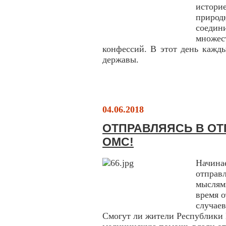
истори
приро
соеди
множе
конфессий. В этот день кажды
державы.
04.06.2018
ОТПРАВЛЯЯСЬ В ОТП
ОМС!
Начинае
отправ
мыслями
время о
случае
Смогут ли жители Республики