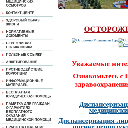
МЕДИЦИНСКИХ
ОСМОТРОВ
КОНТАКТ-ЦЕНТР
ЗДОРОВЫЙ ОБРАЗ
ЖИЗНИ
ОСТОРОЖ
НОРМАТИВНЫЕ
ДОКУМЕНТЫ
БЕРЕЖЛИВАЯ
ПОЛИКЛИНИКА
ПОЛЕЗНЫЕ ССЫЛКИ
Уважаемые жите
АНКЕТИРОВАНИЕ
ПРОТИВОДЕЙСТВИЕ
КОРРУПЦИИ
Ознакомьтесь с
ИНФОРМАЦИОННЫЕ
здравоохранени
МАТЕРИАЛЫ
БЕСПЛАТНАЯ
ЮРИДИЧЕСКАЯ ПОМОЩЬ
Диспансеризац
ПАМЯТКА ДЛЯ ГРАЖДАН
О ГАРАНТИЯХ
медицински
БЕСПЛАТНОГО
ОКАЗАНИЯ
Диспансеризация лиц
МЕДИЦИНСКОЙ ПОМОЩИ
оценке репродук
ПРАВО НА ОКАЗАНИЕ