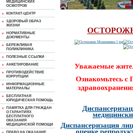
МЕДИЦИНСКИХ
ОСМОТРОВ
КОНТАКТ-ЦЕНТР
ЗДОРОВЫЙ ОБРАЗ
ЖИЗНИ
ОСТОРОЖ
НОРМАТИВНЫЕ
ДОКУМЕНТЫ
БЕРЕЖЛИВАЯ
ПОЛИКЛИНИКА
ПОЛЕЗНЫЕ ССЫЛКИ
Уважаемые жите
АНКЕТИРОВАНИЕ
ПРОТИВОДЕЙСТВИЕ
КОРРУПЦИИ
Ознакомьтесь с
ИНФОРМАЦИОННЫЕ
здравоохранени
МАТЕРИАЛЫ
БЕСПЛАТНАЯ
ЮРИДИЧЕСКАЯ ПОМОЩЬ
Диспансеризац
ПАМЯТКА ДЛЯ ГРАЖДАН
О ГАРАНТИЯХ
медицински
БЕСПЛАТНОГО
ОКАЗАНИЯ
Диспансеризация лиц
МЕДИЦИНСКОЙ ПОМОЩИ
оценке репродук
ПРАВО НА ОКАЗАНИЕ