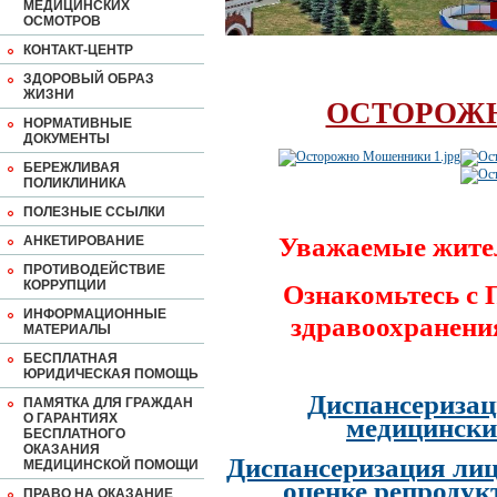
МЕДИЦИНСКИХ
ОСМОТРОВ
КОНТАКТ-ЦЕНТР
ЗДОРОВЫЙ ОБРАЗ
ЖИЗНИ
ОСТОРОЖ
НОРМАТИВНЫЕ
ДОКУМЕНТЫ
БЕРЕЖЛИВАЯ
ПОЛИКЛИНИКА
ПОЛЕЗНЫЕ ССЫЛКИ
Уважаемые жите
АНКЕТИРОВАНИЕ
ПРОТИВОДЕЙСТВИЕ
КОРРУПЦИИ
Ознакомьтесь с
ИНФОРМАЦИОННЫЕ
здравоохранени
МАТЕРИАЛЫ
БЕСПЛАТНАЯ
ЮРИДИЧЕСКАЯ ПОМОЩЬ
Диспансеризац
ПАМЯТКА ДЛЯ ГРАЖДАН
О ГАРАНТИЯХ
медицински
БЕСПЛАТНОГО
ОКАЗАНИЯ
Диспансеризация лиц
МЕДИЦИНСКОЙ ПОМОЩИ
оценке репродук
ПРАВО НА ОКАЗАНИЕ