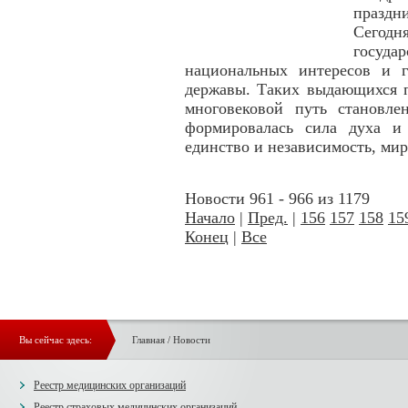
празд
Сегодн
госуда
национальных интересов и г
державы. Таких выдающихся п
многовековой путь становлен
формировалась сила духа и
единство и независимость, мир
Новости 961 - 966 из 1179
Начало
|
Пред.
|
156
157
158
15
Конец
|
Все
Вы сейчас здесь:
Главная
/
Новости
Реестр медицинских организаций
Реестр страховых медицинских организаций