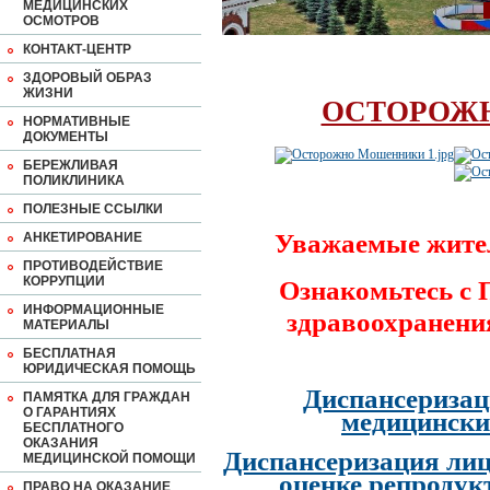
МЕДИЦИНСКИХ
ОСМОТРОВ
КОНТАКТ-ЦЕНТР
ЗДОРОВЫЙ ОБРАЗ
ЖИЗНИ
ОСТОРОЖ
НОРМАТИВНЫЕ
ДОКУМЕНТЫ
БЕРЕЖЛИВАЯ
ПОЛИКЛИНИКА
ПОЛЕЗНЫЕ ССЫЛКИ
Уважаемые жите
АНКЕТИРОВАНИЕ
ПРОТИВОДЕЙСТВИЕ
КОРРУПЦИИ
Ознакомьтесь с
ИНФОРМАЦИОННЫЕ
здравоохранени
МАТЕРИАЛЫ
БЕСПЛАТНАЯ
ЮРИДИЧЕСКАЯ ПОМОЩЬ
Диспансеризац
ПАМЯТКА ДЛЯ ГРАЖДАН
О ГАРАНТИЯХ
медицински
БЕСПЛАТНОГО
ОКАЗАНИЯ
Диспансеризация лиц
МЕДИЦИНСКОЙ ПОМОЩИ
оценке репродук
ПРАВО НА ОКАЗАНИЕ