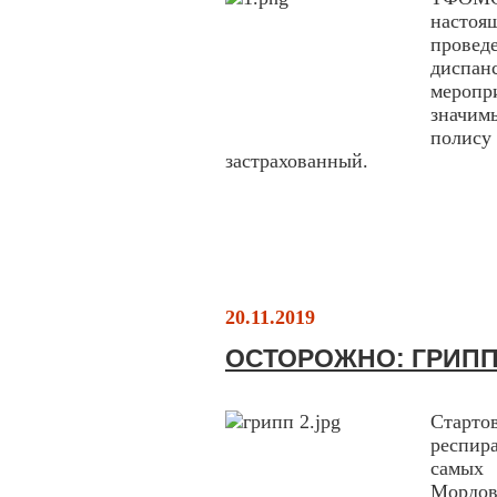
насто
прове
диспа
мероп
значим
поли
застрахованный.
20.11.2019
ОСТОРОЖНО: ГРИПП
Старт
респир
самых
Мордов