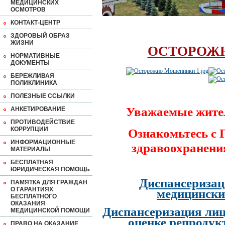
МЕДИЦИНСКИХ
ОСМОТРОВ
КОНТАКТ-ЦЕНТР
ЗДОРОВЫЙ ОБРАЗ
ЖИЗНИ
ОСТОРОЖ
НОРМАТИВНЫЕ
ДОКУМЕНТЫ
БЕРЕЖЛИВАЯ
ПОЛИКЛИНИКА
ПОЛЕЗНЫЕ ССЫЛКИ
Уважаемые жите
АНКЕТИРОВАНИЕ
ПРОТИВОДЕЙСТВИЕ
КОРРУПЦИИ
Ознакомьтесь с
ИНФОРМАЦИОННЫЕ
здравоохранени
МАТЕРИАЛЫ
БЕСПЛАТНАЯ
ЮРИДИЧЕСКАЯ ПОМОЩЬ
Диспансеризац
ПАМЯТКА ДЛЯ ГРАЖДАН
О ГАРАНТИЯХ
медицински
БЕСПЛАТНОГО
ОКАЗАНИЯ
Диспансеризация лиц
МЕДИЦИНСКОЙ ПОМОЩИ
оценке репродук
ПРАВО НА ОКАЗАНИЕ