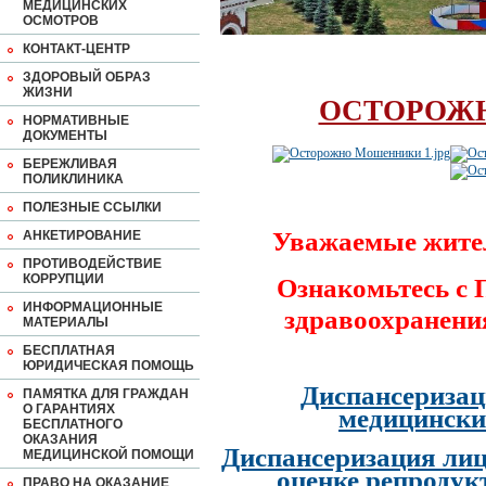
МЕДИЦИНСКИХ
ОСМОТРОВ
КОНТАКТ-ЦЕНТР
ЗДОРОВЫЙ ОБРАЗ
ЖИЗНИ
ОСТОРОЖ
НОРМАТИВНЫЕ
ДОКУМЕНТЫ
БЕРЕЖЛИВАЯ
ПОЛИКЛИНИКА
ПОЛЕЗНЫЕ ССЫЛКИ
Уважаемые жите
АНКЕТИРОВАНИЕ
ПРОТИВОДЕЙСТВИЕ
КОРРУПЦИИ
Ознакомьтесь с
ИНФОРМАЦИОННЫЕ
здравоохранени
МАТЕРИАЛЫ
БЕСПЛАТНАЯ
ЮРИДИЧЕСКАЯ ПОМОЩЬ
Диспансеризац
ПАМЯТКА ДЛЯ ГРАЖДАН
О ГАРАНТИЯХ
медицински
БЕСПЛАТНОГО
ОКАЗАНИЯ
Диспансеризация лиц
МЕДИЦИНСКОЙ ПОМОЩИ
оценке репродук
ПРАВО НА ОКАЗАНИЕ