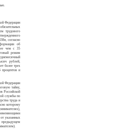
тью.
кой Федерации
 обязательных
ием трудового
твержденного
38н, согласно
нформации об
лее чем с 35
оговый режим
реднемесячный
ысяч рублей,
ет более трех
5 процентов и
кой Федерации
оговую тайну,
ов Российской
ной службы по
рства труда и
асно которому
инимателях),
 применяющими
 от указанных
в предыдущем
имателем).