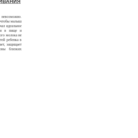
ЛИВАНИЯ
ь невозможно.
, чтобы малыш
чал идеальное
сти в пище и
ого молока не
тей ребенка в
ает, защищает
овы близких