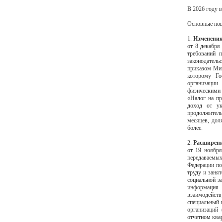
В 2026 году 
Основные но
1.
Изменения
от 8 декабря
требований п
законодател
приказом Мин
которому Го
организации
физическими
«Налог на пр
доход от ук
продолжитель
месяцев, дол
более.
2.
Расширени
от 19 ноября
передаваемых
Федерации по
труду и заня
социальной з
информация 
взаимодейств
специальный 
организаций
отчетном ква