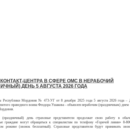
 КОНТАКТ-ЦЕНТРА В СФЕРЕ ОМС В НЕРАБОЧИЙ
ИЧНЫЙ) ДЕНЬ 5 АВГУСТА 2026 ГОДА
ы Республики Мордовия № 473-УГ от 8 декабря 2025 года 5 августа 2026 года – Д
святого праведного воина Феодора Ушакова - объявлен нерабочим (праздничным) днем 
Мордовия.
 (праздничный) день страховые представители продолжат свою работу в обы
ые граждане могут обращаться к специалистам по телефону «Горячей линии» 8-80
ном режиме (звонок бесплатный). Страховые представители будут принимать зво