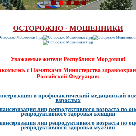
ОСТОРОЖНО - МОШЕННИКИ
Уважаемые жители Республики Мордовия!
акомьтесь с Памятками Министерства здравоохран
Российской Федерации:
ансеризация и профилактический медицинский осм
взрослых
пансеризация лиц репродуктивного возраста по оц
репродуктивного здоровья женщин
пансеризация лиц репродуктивного возраста по оц
репродуктивного здоровья мужчин