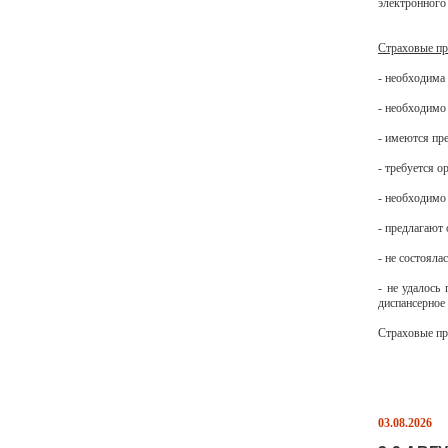
электронного 
Страховые пр
- необходима
- необходимо
- имеются пр
- требуется 
- необходимо
- предлагают
- не состоял
- не удалось
диспансерное
Страховые пр
03.08.2026