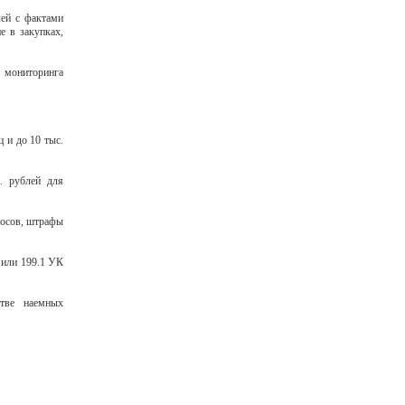
лей с фактами
е в закупках,
 мониторинга
 и до 10 тыс.
. рублей для
носов, штрафы
 или 199.1 УК
стве наемных