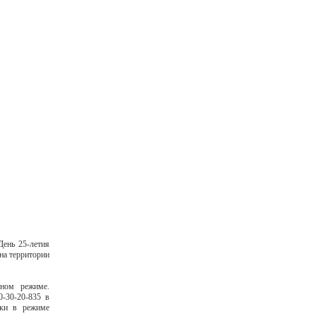
ень 25-летия
на территории
чном режиме.
0-30-20-835 в
нки в режиме