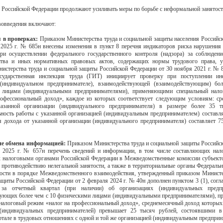
в Российской Федерации продолжают усиливать меры по борьбе с неформальной занятос
вовведения включают:
 в проверках:
Приказом Министерства труда и социальной защиты населения Российс
 2025 г. № 685н внесены изменения в пункт 8 перечня индикаторов риска нарушения
ри осуществлении федерального государственного контроля (надзора) за соблюден
ьства и иных нормативных правовых актов, содержащих нормы трудового права, у
истерства труда и социальной защиты Российской Федерации от 30 ноября 2021 г. № 8
сударственная инспекция труда (ГИТ) инициирует проверку при поступлении и
 (индивидуальном предпринимателе), взаимодействующей (взаимодействующим) бо
 лицами (индивидуальными предпринимателями), применяющими специальный нал
офессиональный доход», каждое из которых соответствует следующим условиям: с
азанной организации (индивидуального предпринимателя) в размере более 35 т
ность работы с указанной организацией (индивидуальным предпринимателем) составля
я дохода от указанной организации (индивидуального предпринимателя) составляет 7
е обмена информацией:
Приказом Министерства труда и социальной защиты Российс
 2025 г. № 657н перечень сведений и информации, в том числе составляющих нал
 налоговыми органами Российской Федерации в Межведомственные комиссии субъект
 противодействию нелегальной занятости, а также в территориальные органы Федераль
тости в порядке Межведомственного взаимодействия, утвержденный приказом Министе
ащиты Российской Федерации от 2 февраля 2024 г. № 40н дополнен пунктом 3 (1), согл
за отчетный квартал (при наличии) об организациях (индивидуальных предпр
ующих более чем с 10 физическими лицами (индивидуальными предпринимателями),
налоговый режим «налог на профессиональный доход», среднемесячный доход которых
 (индивидуальных предпринимателей) превышает 25 тысяч рублей, состоявшими 
ртале в трудовых отношениях с одной и той же организацией (индивидуальным предприн