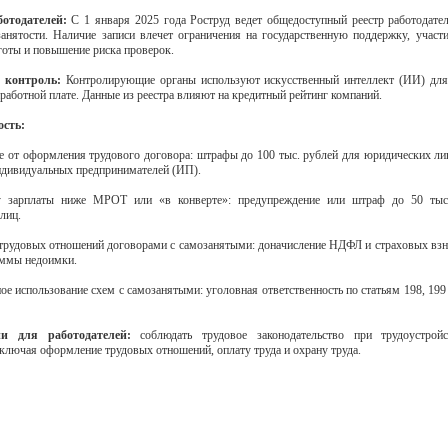
ботодателей:
C 1 января 2025 года Роструд ведет общедоступный реестр работодате
занятости. Наличие записи влечет ограничения на государственную поддержку, участи
готы и повышение риска проверок.
 контроль:
Контролирующие органы используют искусственный интеллект (ИИ) для
работной плате. Данные из реестра влияют на кредитный рейтинг компаний.
ость:
ие от оформления трудового договора: штрафы до 100 тыс. рублей для юридических лиц
ндивидуальных предпринимателей (ИП).
у зарплаты ниже МРОТ или «в конверте»: предупреждение или штраф до 50 тыс
лиц.
 трудовых отношений договорами с самозанятыми: доначисление НДФЛ и страховых вз
уммы недоимки.
ное использование схем с самозанятыми: уголовная ответственность по статьям 198, 199
ии для работодателей:
соблюдать трудовое законодательство при трудоустрой
включая оформление трудовых отношений, оплату труда и охрану труда.