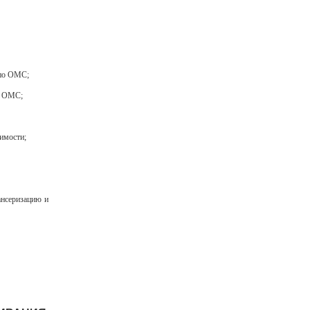
 по ОМС;
ы ОМС;
имости;
ансеризацию и