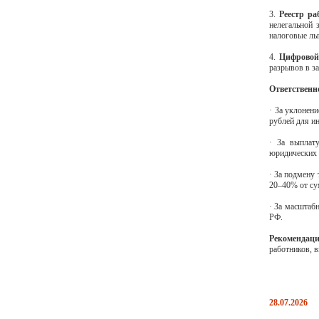
3.
Реестр ра
нелегальной 
налоговые ль
4.
Цифровой
разрывов в за
Ответственн
· За уклонен
рублей для и
· За выплат
юридических 
· За подмену
20–40% от с
· За масштаб
РФ.
Рекомендац
работников, 
28.07.2026