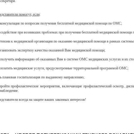
секретаря.
едставители помогут, если
:
 консультация по вопросам получения бесплатной медицинской помощи по ОМС;
 содействие при возникших проблемах при получении бесплатной медицинской помощи
етензии к медицинской организации по оказанию медицинской помощи в рамках систем
организовать экспертизу качества оказанной Вам медицинской помощи;
 получить информацию об оказанных Вам в системе ОМС медицинских услугах и их сто
 оплатить медицинские услуги, предусмотренные территориальной программой ОМС;
ась плановая госпитализация по выданному направлению;
 пройти профилактические мероприятия, включающие профилактический осмотр, дисп
 наблюдение.
едставители всегда на защите ваших законных интересов!