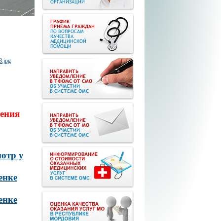
ения
отр у
енке
енке