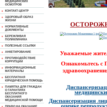
МЕДИЦИНСКИХ
ОСМОТРОВ
КОНТАКТ-ЦЕНТР
ЗДОРОВЫЙ ОБРАЗ
ЖИЗНИ
ОСТОРОЖ
НОРМАТИВНЫЕ
ДОКУМЕНТЫ
БЕРЕЖЛИВАЯ
ПОЛИКЛИНИКА
ПОЛЕЗНЫЕ ССЫЛКИ
Уважаемые жите
АНКЕТИРОВАНИЕ
ПРОТИВОДЕЙСТВИЕ
КОРРУПЦИИ
Ознакомьтесь с
ИНФОРМАЦИОННЫЕ
здравоохранени
МАТЕРИАЛЫ
БЕСПЛАТНАЯ
ЮРИДИЧЕСКАЯ ПОМОЩЬ
Диспансеризац
ПАМЯТКА ДЛЯ ГРАЖДАН
О ГАРАНТИЯХ
медицински
БЕСПЛАТНОГО
ОКАЗАНИЯ
Диспансеризация лиц
МЕДИЦИНСКОЙ ПОМОЩИ
оценке репродук
ПРАВО НА ОКАЗАНИЕ