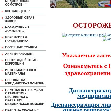
МЕДИЦИНСКИХ
ОСМОТРОВ
КОНТАКТ-ЦЕНТР
ЗДОРОВЫЙ ОБРАЗ
ЖИЗНИ
ОСТОРОЖ
НОРМАТИВНЫЕ
ДОКУМЕНТЫ
БЕРЕЖЛИВАЯ
ПОЛИКЛИНИКА
ПОЛЕЗНЫЕ ССЫЛКИ
Уважаемые жите
АНКЕТИРОВАНИЕ
ПРОТИВОДЕЙСТВИЕ
КОРРУПЦИИ
Ознакомьтесь с
ИНФОРМАЦИОННЫЕ
здравоохранени
МАТЕРИАЛЫ
БЕСПЛАТНАЯ
ЮРИДИЧЕСКАЯ ПОМОЩЬ
Диспансеризац
ПАМЯТКА ДЛЯ ГРАЖДАН
О ГАРАНТИЯХ
медицински
БЕСПЛАТНОГО
ОКАЗАНИЯ
Диспансеризация лиц
МЕДИЦИНСКОЙ ПОМОЩИ
оценке репродук
ПРАВО НА ОКАЗАНИЕ