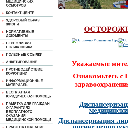
МЕДИЦИНСКИХ
ОСМОТРОВ
КОНТАКТ-ЦЕНТР
ЗДОРОВЫЙ ОБРАЗ
ЖИЗНИ
ОСТОРОЖ
НОРМАТИВНЫЕ
ДОКУМЕНТЫ
БЕРЕЖЛИВАЯ
ПОЛИКЛИНИКА
ПОЛЕЗНЫЕ ССЫЛКИ
Уважаемые жите
АНКЕТИРОВАНИЕ
ПРОТИВОДЕЙСТВИЕ
КОРРУПЦИИ
Ознакомьтесь с
ИНФОРМАЦИОННЫЕ
здравоохранени
МАТЕРИАЛЫ
БЕСПЛАТНАЯ
ЮРИДИЧЕСКАЯ ПОМОЩЬ
Диспансеризац
ПАМЯТКА ДЛЯ ГРАЖДАН
О ГАРАНТИЯХ
медицински
БЕСПЛАТНОГО
ОКАЗАНИЯ
Диспансеризация лиц
МЕДИЦИНСКОЙ ПОМОЩИ
оценке репродук
ПРАВО НА ОКАЗАНИЕ