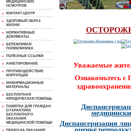
МЕДИЦИНСКИХ
ОСМОТРОВ
КОНТАКТ-ЦЕНТР
ЗДОРОВЫЙ ОБРАЗ
ЖИЗНИ
ОСТОРОЖ
НОРМАТИВНЫЕ
ДОКУМЕНТЫ
БЕРЕЖЛИВАЯ
ПОЛИКЛИНИКА
ПОЛЕЗНЫЕ ССЫЛКИ
Уважаемые жите
АНКЕТИРОВАНИЕ
ПРОТИВОДЕЙСТВИЕ
КОРРУПЦИИ
Ознакомьтесь с
ИНФОРМАЦИОННЫЕ
здравоохранени
МАТЕРИАЛЫ
БЕСПЛАТНАЯ
ЮРИДИЧЕСКАЯ ПОМОЩЬ
Диспансеризац
ПАМЯТКА ДЛЯ ГРАЖДАН
О ГАРАНТИЯХ
медицински
БЕСПЛАТНОГО
ОКАЗАНИЯ
Диспансеризация лиц
МЕДИЦИНСКОЙ ПОМОЩИ
оценке репродук
ПРАВО НА ОКАЗАНИЕ