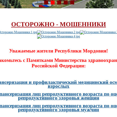
ОСТОРОЖНО - МОШЕННИКИ
Уважаемые жители Республики Мордовия!
акомьтесь с Памятками Министерства здравоохран
Российской Федерации:
ансеризация и профилактический медицинский осм
взрослых
пансеризация лиц репродуктивного возраста по оц
репродуктивного здоровья женщин
пансеризация лиц репродуктивного возраста по оц
репродуктивного здоровья мужчин