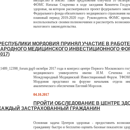
имущество и землю. Такое предложение озвучила 10 октября 
ФОМС Наталья Стадченко в ходе заседания Комитета Госду
здоровья, на котором рассматривался проект федерального зако
Федерального фонда обязательного медицинского страхования на 
плановый период 2019-2020 год». Руководитель ФОМС призва
воспользоваться своими полномочиями и рассмотреть возможно
налогового законодательства.
РЕСПУБЛИКИ МОРДОВИЯ ПРИНЯЛ УЧАСТИЕ В РАБОТЕ 
АРОДНОГО МЕДИЦИНСКОГО ИНВЕСТИЦИОННОГО ФО
017)
6 октября 2017 года в конгресс-центре Первого Московского гос
медицинского университета имени И.М. Сеченова со
Международный Медицинский Инвестиционный Форум. ТФОМ
Мордовия представил на форуме начальник отдела инф
аналитического обеспечения Евгений Морозов.
04.10.2017
ПРОЙТИ ОБСЛЕДОВАНИЕ В ЦЕНТРЕ ЗД
КАЖДЫЙ ЗАСТРАХОВАННЫЙ ГРАЖДАНИН
Основная задача Центров здоровья - предоставить возмож
гражданину быстро и бесплатно оценить базовые показатели здор