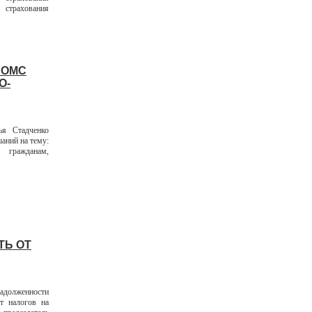
 страхования
 ОМС
О-
ья Стадченко
аний на тему:
 гражданам,
ТЬ ОТ
адолженности
т налогов на