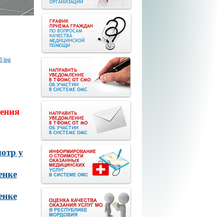
ения
отр у
енке
енке