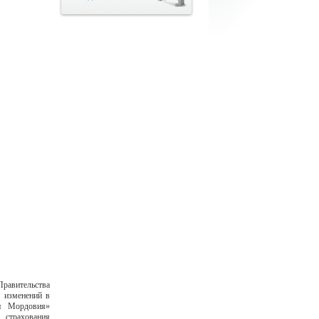
Правительства
 изменений в
ки Мордовия»
 страхования