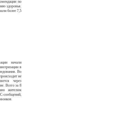
комендации по
нию здоровья.
ошли более 7,5
ации начали
ансеризации в
ледования. Во
происходит не
яется через
е. Всего за 8
лано жителям
С-сообщений,
звонков.