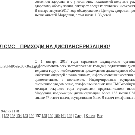
состояния здоровья и с учетом этих показателей получить ре
здоровому образу жизни, отказу от вредных привычек и сохране
В январе-августе 2017 года обследование в Центрах здоровья пр
тысяч жителей Мордовии, в том числе 1138 детей.
Л СМС – ПРИХОДИ НА ДИСПАНСЕРИЗАЦИЮ!
С 1 января 2017 года страховые медицинские организ
информировать всех застрахованных граждан, подлежащих дисп
текущем году, о необходимости прохождения диспансерного обс
избежание очередей в поликлиниках, информирование населения 
одномоментно, а постепенно. Информирование осуществл
письменное уведомление, телефонный звонок или СМС-сообщени
месяцев текущего года страховыми представителями выс
Мордовии, подлежащим диспансеризации, более 155 тысяч СМ
свыше 47 тысяч писем, осуществлено более 9 тысяч телефонных 
 942 из 1178
.
|
152
153
154
155
156
157
158
159
160
161
162
|
След.
|
Конец
|
Все