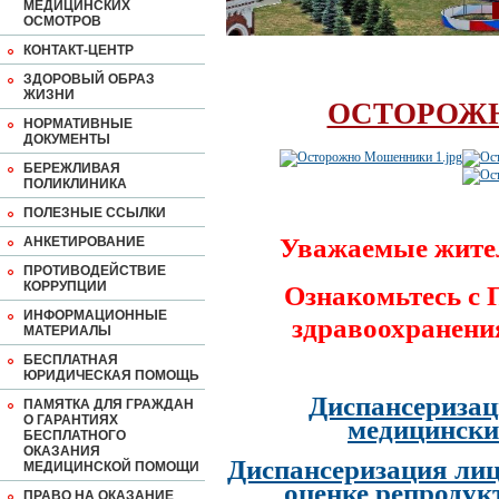
МЕДИЦИНСКИХ
ОСМОТРОВ
КОНТАКТ-ЦЕНТР
ЗДОРОВЫЙ ОБРАЗ
ЖИЗНИ
ОСТОРОЖ
НОРМАТИВНЫЕ
ДОКУМЕНТЫ
БЕРЕЖЛИВАЯ
ПОЛИКЛИНИКА
ПОЛЕЗНЫЕ ССЫЛКИ
Уважаемые жите
АНКЕТИРОВАНИЕ
ПРОТИВОДЕЙСТВИЕ
КОРРУПЦИИ
Ознакомьтесь с
ИНФОРМАЦИОННЫЕ
здравоохранени
МАТЕРИАЛЫ
БЕСПЛАТНАЯ
ЮРИДИЧЕСКАЯ ПОМОЩЬ
Диспансеризац
ПАМЯТКА ДЛЯ ГРАЖДАН
О ГАРАНТИЯХ
медицински
БЕСПЛАТНОГО
ОКАЗАНИЯ
Диспансеризация лиц
МЕДИЦИНСКОЙ ПОМОЩИ
оценке репродук
ПРАВО НА ОКАЗАНИЕ