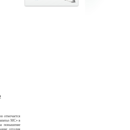
Ю
но отмечается
Капитал МС» в
на повышение
вание сегодня