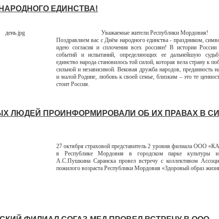
 НАРОДНОГО ЕДИНСТВА!
Уважаемые жители Республики Мордовия!
Поздравляем вас с Днём народного единства - праздником, си
идею согласия и сплочения всех россиян! В истории России
событий и испытаний, определяющих ее дальнейшую судь
единство народа становилось той силой, которая вела страну к поб
сильной и независимой. Вековая дружба народов, преданность 
и малой Родине, любовь к своей семье, близким – это те ценнос
стоит Россия.
Х ЛЮДЕЙ ПРОИНФОРМИРОВАЛИ ОБ ИХ ПРАВАХ В С
27 октября страховой представитель 2 уровня филиала ООО 
в Республике Мордовия в городском парке культуры 
А.С.Пушкина Саранска провел встречу с коллективом Ассоци
пожилого возраста Республики Мордовия «Здоровый образ жизн