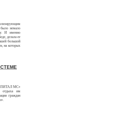
мволизирующим
 было немало
бу. И именно
еде, делала ее
нашей большой
ти, на которых
ИСТЕМЕ
«КАПИТАЛ МС»
и отдыха им
ации граждан
и».