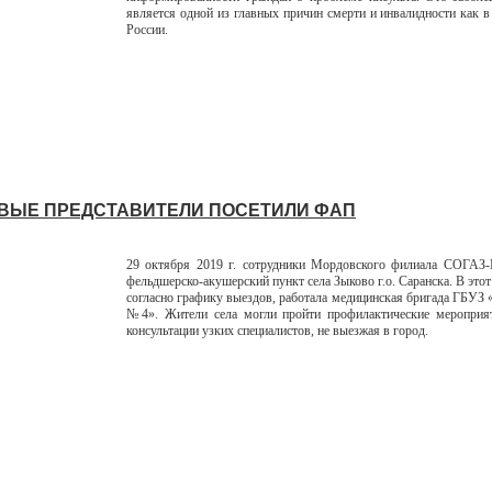
является одной из главных причин смерти и инвалидности как в 
России.
ВЫЕ ПРЕДСТАВИТЕЛИ ПОСЕТИЛИ ФАП
29 октября 2019 г. сотрудники Мордовского филиала СОГАЗ-
фельдшерско-акушерский пункт села Зыково г.о. Саранска. В это
согласно графику выездов, работала медицинская бригада ГБУЗ
№4». Жители села могли пройти профилактические мероприят
консультации узких специалистов, не выезжая в город.