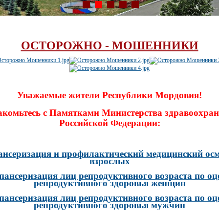
ОСТОРОЖНО - МОШЕННИКИ
Уважаемые жители Республики Мордовия!
акомьтесь с Памятками Министерства здравоохран
Российской Федерации:
ансеризация и профилактический медицинский осм
взрослых
пансеризация лиц репродуктивного возраста по оц
репродуктивного здоровья женщин
пансеризация лиц репродуктивного возраста по оц
репродуктивного здоровья мужчин