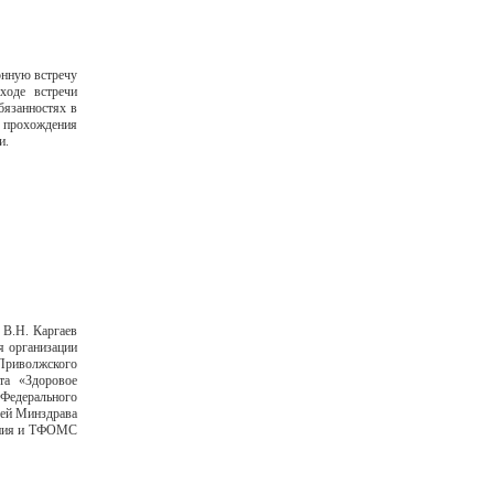
нную встречу
ходе встречи
бязанностях в
е прохождения
и.
В.Н. Каргаев
я организации
риволжского
та «Здоровое
 Федерального
лей Минздрава
нения и ТФОМС