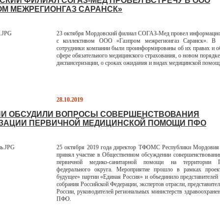
СКИЙ ФИЛИАЛ СОГАЗ-МЕД ПРОВЕЛ ВСТРЕЧУ В ООО
ОМ МЕЖРЕГИОНГАЗ САРАНСК»
23 октября Мордовский филиал СОГАЗ-Мед провел информацио
с коллективом ООО «Газпром межрегионгаз Саранск». В 
сотрудники компании были проинформированы об их правах и о
сфере обязательного медицинского страхования, о новом порядк
диспансеризации, о сроках ожидания и видах медицинской помощ
28.10.2019
НИ ОБСУДИЛИ ВОПРОСЫ СОВЕРШЕНСТВОВАНИЯ
ЗАЦИИ ПЕРВИЧНОЙ МЕДИЦИНСКОЙ ПОМОЩИ ПФО
25 октября 2019 года директор ТФОМС Республики Мордовия 
принял участие в Общественном обсуждении совершенствовани
первичной медико-санитарной помощи на территории П
федерального округа. Мероприятие прошло в рамках проек
будущее» партии «Единая Россия» и объединило представителей
собрания Российской Федерации, экспертов отрасли, представите
России, руководителей региональных министерств здравоохра
ПФО.