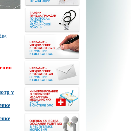
ения
отр у
енке
енке