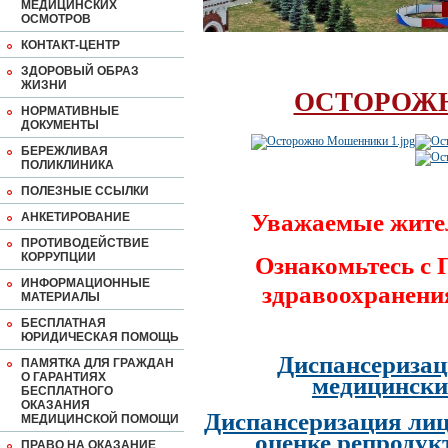
МЕДИЦИНСКИХ
ОСМОТРОВ
КОНТАКТ-ЦЕНТР
ЗДОРОВЫЙ ОБРАЗ
ЖИЗНИ
ОСТОРОЖ
НОРМАТИВНЫЕ
ДОКУМЕНТЫ
БЕРЕЖЛИВАЯ
ПОЛИКЛИНИКА
ПОЛЕЗНЫЕ ССЫЛКИ
Уважаемые жите
АНКЕТИРОВАНИЕ
ПРОТИВОДЕЙСТВИЕ
КОРРУПЦИИ
Ознакомьтесь с
ИНФОРМАЦИОННЫЕ
здравоохранени
МАТЕРИАЛЫ
БЕСПЛАТНАЯ
ЮРИДИЧЕСКАЯ ПОМОЩЬ
Диспансеризац
ПАМЯТКА ДЛЯ ГРАЖДАН
О ГАРАНТИЯХ
медицински
БЕСПЛАТНОГО
ОКАЗАНИЯ
Диспансеризация лиц
МЕДИЦИНСКОЙ ПОМОЩИ
оценке репродук
ПРАВО НА ОКАЗАНИЕ