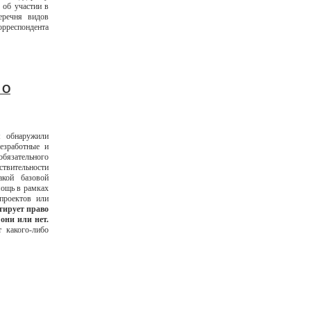
 об участии в
еречня видов
рреспондента
 О
 обнаружили
езработные и
бязательного
ствительности
акой базовой
мощь в рамках
проектов или
тирует право
они или нет.
 какого-либо