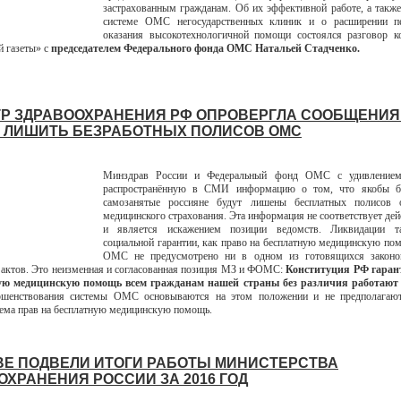
застрахованным гражданам. Об их эффективной работе, а также
системе ОМС негосударственных клиник и о расширении п
оказания высокотехнологичной помощи состоялся разговор ко
 газеты» с
председателем Федерального фонда ОМС Натальей Стадченко.
Р ЗДРАВООХРАНЕНИЯ РФ ОПРОВЕРГЛА СООБЩЕНИЯ
 ЛИШИТЬ БЕЗРАБОТНЫХ ПОЛИСОВ ОМС
Минздрав России и Федеральный фонд ОМС с удивлением
распространённую в СМИ информацию о том, что якобы б
самозанятые россияне будут лишены бесплатных полисов о
медицинского страхования. Эта информация не соответствует дей
и является искажением позиции ведомств. Ликвидации т
социальной гарантии, как право на бесплатную медицинскую по
ОМС не предусмотрено ни в одном из готовящихся законо
актов. Это неизменная и согласованная позиция МЗ и ФОМС:
Конституция РФ гаран
ую медицинскую помощь всем гражданам нашей страны без различия работают 
шенствования системы ОМС основываются на этом положении и не предполагают
ема прав на бесплатную медицинскую помощь.
ВЕ ПОДВЕЛИ ИТОГИ РАБОТЫ МИНИСТЕРСТВА
ОХРАНЕНИЯ РОССИИ ЗА 2016 ГОД