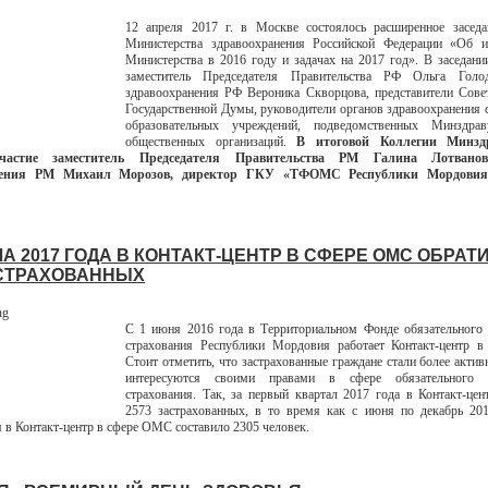
12 апреля 2017 г. в Москве состоялось расширенное заседа
Министерства здравоохранения Российской Федерации «Об и
Министерства в 2016 году и задачах на 2017 год». В заседани
заместитель Председателя Правительства РФ Ольга Голо
здравоохранения РФ Вероника Скворцова, представители Сове
Государственной Думы, руководители органов здравоохранения 
образовательных учреждений, подведомственных Минздра
общественных организаций.
В итоговой Коллегии Минзд
частие заместитель Председателя Правительства РМ Галина Лотванов
нения РМ Михаил Морозов, директор ГКУ «ТФОМС Республики Мордовия
А 2017 ГОДА В КОНТАКТ-ЦЕНТР В СФЕРЕ ОМС ОБРАТ
АСТРАХОВАННЫХ
С 1 июня 2016 года в Территориальном Фонде обязательного 
страхования Республики Мордовия работает Контакт-центр 
Стоит отметить, что застрахованные граждане стали более актив
интересуются своими правами в сфере обязательного м
страхования. Так, за первый квартал 2017 года в Контакт-цен
2573 застрахованных, в то время как с июня по декабрь 201
 в Контакт-центр в сфере ОМС составило 2305 человек.