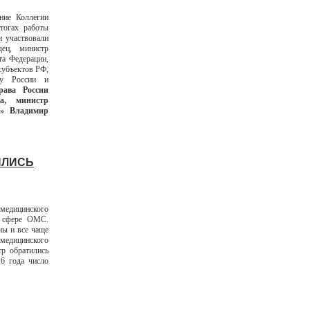
ние Коллегии
тогах работы
и участвовали
дец, министр
та Федерации,
субъектов РФ,
ву России и
рава России
а, министр
» Владимир
ИЛИСЬ
медицинского
в сфере ОМС.
ны и все чаще
едицинского
тр обратились
6 года число