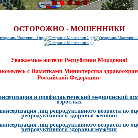
ОСТОРОЖНО - МОШЕННИКИ
Уважаемые жители Республики Мордовия!
акомьтесь с Памятками Министерства здравоохран
Российской Федерации:
ансеризация и профилактический медицинский осм
взрослых
пансеризация лиц репродуктивного возраста по оц
репродуктивного здоровья женщин
пансеризация лиц репродуктивного возраста по оц
репродуктивного здоровья мужчин