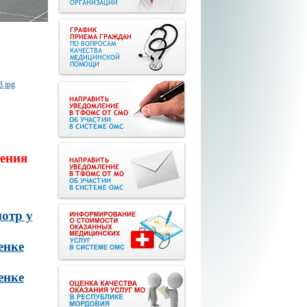
ения
отр у
енке
енке