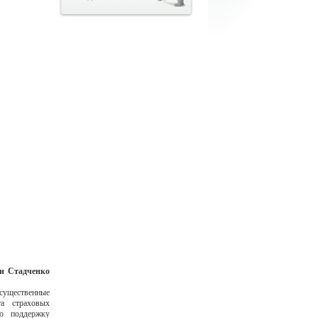
и Стадченко
существенные
а страховых
ю поддержку