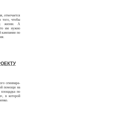
ия, отмечается
я того, чтобы
их жизни. А
что им нужно
й кампании по
ия.
ОЕКТУ
ого семинара-
ной помощи на
я площадка по
», в которой
ченко.