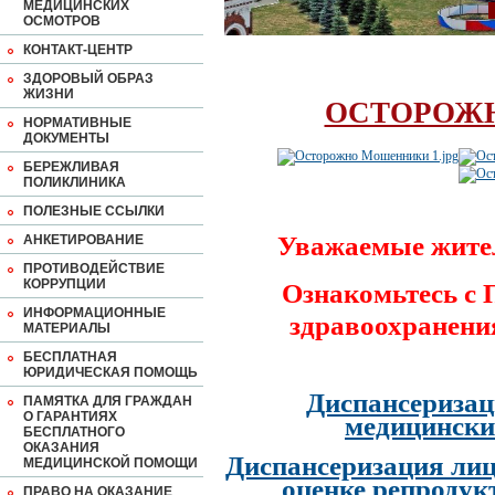
МЕДИЦИНСКИХ
ОСМОТРОВ
КОНТАКТ-ЦЕНТР
ЗДОРОВЫЙ ОБРАЗ
ЖИЗНИ
ОСТОРОЖ
НОРМАТИВНЫЕ
ДОКУМЕНТЫ
БЕРЕЖЛИВАЯ
ПОЛИКЛИНИКА
ПОЛЕЗНЫЕ ССЫЛКИ
Уважаемые жите
АНКЕТИРОВАНИЕ
ПРОТИВОДЕЙСТВИЕ
КОРРУПЦИИ
Ознакомьтесь с
ИНФОРМАЦИОННЫЕ
здравоохранени
МАТЕРИАЛЫ
БЕСПЛАТНАЯ
ЮРИДИЧЕСКАЯ ПОМОЩЬ
Диспансеризац
ПАМЯТКА ДЛЯ ГРАЖДАН
О ГАРАНТИЯХ
медицински
БЕСПЛАТНОГО
ОКАЗАНИЯ
Диспансеризация лиц
МЕДИЦИНСКОЙ ПОМОЩИ
оценке репродук
ПРАВО НА ОКАЗАНИЕ