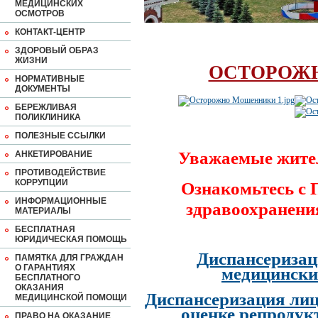
МЕДИЦИНСКИХ
ОСМОТРОВ
КОНТАКТ-ЦЕНТР
ЗДОРОВЫЙ ОБРАЗ
ЖИЗНИ
ОСТОРОЖ
НОРМАТИВНЫЕ
ДОКУМЕНТЫ
БЕРЕЖЛИВАЯ
ПОЛИКЛИНИКА
ПОЛЕЗНЫЕ ССЫЛКИ
Уважаемые жите
АНКЕТИРОВАНИЕ
ПРОТИВОДЕЙСТВИЕ
КОРРУПЦИИ
Ознакомьтесь с
ИНФОРМАЦИОННЫЕ
здравоохранени
МАТЕРИАЛЫ
БЕСПЛАТНАЯ
ЮРИДИЧЕСКАЯ ПОМОЩЬ
Диспансеризац
ПАМЯТКА ДЛЯ ГРАЖДАН
О ГАРАНТИЯХ
медицински
БЕСПЛАТНОГО
ОКАЗАНИЯ
Диспансеризация лиц
МЕДИЦИНСКОЙ ПОМОЩИ
оценке репродук
ПРАВО НА ОКАЗАНИЕ