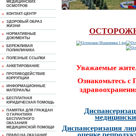
МЕДИЦИНСКИХ
ОСМОТРОВ
КОНТАКТ-ЦЕНТР
ЗДОРОВЫЙ ОБРАЗ
ЖИЗНИ
ОСТОРОЖ
НОРМАТИВНЫЕ
ДОКУМЕНТЫ
БЕРЕЖЛИВАЯ
ПОЛИКЛИНИКА
ПОЛЕЗНЫЕ ССЫЛКИ
Уважаемые жите
АНКЕТИРОВАНИЕ
ПРОТИВОДЕЙСТВИЕ
КОРРУПЦИИ
Ознакомьтесь с
ИНФОРМАЦИОННЫЕ
здравоохранени
МАТЕРИАЛЫ
БЕСПЛАТНАЯ
ЮРИДИЧЕСКАЯ ПОМОЩЬ
Диспансеризац
ПАМЯТКА ДЛЯ ГРАЖДАН
О ГАРАНТИЯХ
медицински
БЕСПЛАТНОГО
ОКАЗАНИЯ
Диспансеризация лиц
МЕДИЦИНСКОЙ ПОМОЩИ
оценке репродук
ПРАВО НА ОКАЗАНИЕ