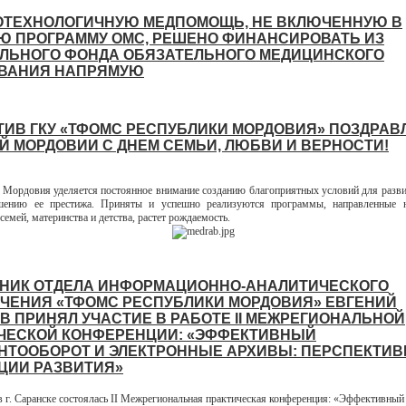
ТЕХНОЛОГИЧНУЮ МЕДПОМОЩЬ, НЕ ВКЛЮЧЕННУЮ В
Ю ПРОГРАММУ ОМС, РЕШЕНО ФИНАНСИРОВАТЬ ИЗ
ЛЬНОГО ФОНДА ОБЯЗАТЕЛЬНОГО МЕДИЦИНСКОГО
ВАНИЯ НАПРЯМУЮ
ТИВ ГКУ «ТФОМС РЕСПУБЛИКИ МОРДОВИЯ» ПОЗДРАВ
Й МОРДОВИИ С ДНЕМ СЕМЬИ, ЛЮБВИ И ВЕРНОСТИ!
 Мордовия уделяется постоянное внимание созданию благоприятных условий для разви
шению ее престижа. Приняты и успешно реализуются программы, направленные 
емей, материнства и детства, растет рождаемость.
НИК ОТДЕЛА ИНФОРМАЦИОННО-АНАЛИТИЧЕСКОГО
ЧЕНИЯ «ТФОМС РЕСПУБЛИКИ МОРДОВИЯ» ЕВГЕНИЙ
В ПРИНЯЛ УЧАСТИЕ В РАБОТЕ II МЕЖРЕГИОНАЛЬНОЙ
ЧЕСКОЙ КОНФЕРЕНЦИИ: «ЭФФЕКТИВНЫЙ
НТООБОРОТ И ЭЛЕКТРОННЫЕ АРХИВЫ: ПЕРСПЕКТИВ
ЦИИ РАЗВИТИЯ»
 в г. Саранске состоялась II Межрегиональная практическая конференция: «Эффективный