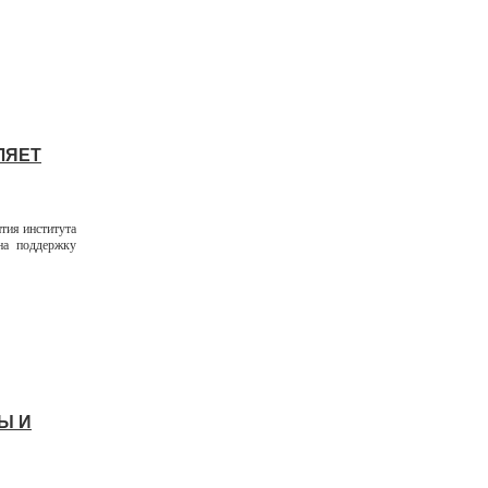
ЛЯЕТ
тия института
на поддержку
Ы И