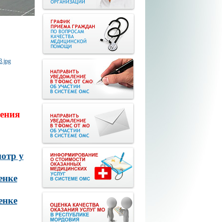
ения
отр у
енке
енке