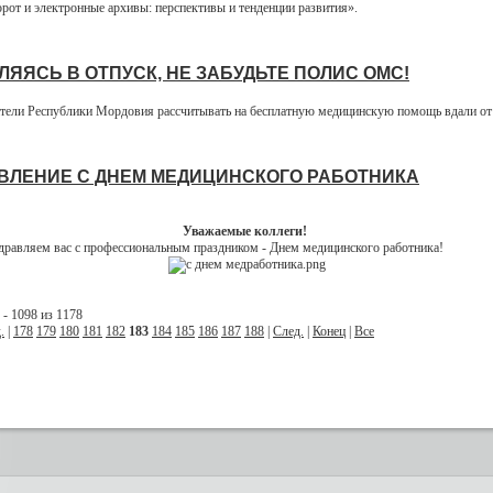
рот и электронные архивы: перспективы и тенденции развития».
ЛЯЯСЬ В ОТПУСК, НЕ ЗАБУДЬТЕ ПОЛИС ОМС!
тели Республики Мордовия рассчитывать на бесплатную медицинскую помощь вдали о
ВЛЕНИЕ С ДНЕМ МЕДИЦИНСКОГО РАБОТНИКА
Уважаемые коллеги!
дравляем вас с профессиональным праздником - Днем медицинского работника!
- 1098 из 1178
.
|
178
179
180
181
182
183
184
185
186
187
188
|
След.
|
Конец
|
Все