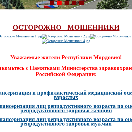
ОСТОРОЖНО - МОШЕННИКИ
Уважаемые жители Республики Мордовия!
акомьтесь с Памятками Министерства здравоохран
Российской Федерации:
ансеризация и профилактический медицинский осм
взрослых
пансеризация лиц репродуктивного возраста по оц
репродуктивного здоровья женщин
пансеризация лиц репродуктивного возраста по оц
репродуктивного здоровья мужчин