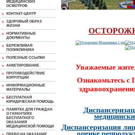
МЕДИЦИНСКИХ
ОСМОТРОВ
КОНТАКТ-ЦЕНТР
ЗДОРОВЫЙ ОБРАЗ
ЖИЗНИ
ОСТОРОЖ
НОРМАТИВНЫЕ
ДОКУМЕНТЫ
БЕРЕЖЛИВАЯ
ПОЛИКЛИНИКА
ПОЛЕЗНЫЕ ССЫЛКИ
Уважаемые жите
АНКЕТИРОВАНИЕ
ПРОТИВОДЕЙСТВИЕ
КОРРУПЦИИ
Ознакомьтесь с
ИНФОРМАЦИОННЫЕ
здравоохранени
МАТЕРИАЛЫ
БЕСПЛАТНАЯ
ЮРИДИЧЕСКАЯ ПОМОЩЬ
Диспансеризац
ПАМЯТКА ДЛЯ ГРАЖДАН
О ГАРАНТИЯХ
медицински
БЕСПЛАТНОГО
ОКАЗАНИЯ
Диспансеризация лиц
МЕДИЦИНСКОЙ ПОМОЩИ
оценке репродук
ПРАВО НА ОКАЗАНИЕ