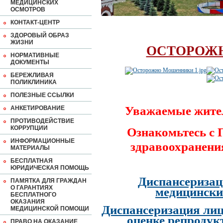
МЕДИЦИНСКИХ
ОСМОТРОВ
КОНТАКТ-ЦЕНТР
ЗДОРОВЫЙ ОБРАЗ
ЖИЗНИ
ОСТОРОЖ
НОРМАТИВНЫЕ
ДОКУМЕНТЫ
БЕРЕЖЛИВАЯ
ПОЛИКЛИНИКА
ПОЛЕЗНЫЕ ССЫЛКИ
Уважаемые жите
АНКЕТИРОВАНИЕ
ПРОТИВОДЕЙСТВИЕ
КОРРУПЦИИ
Ознакомьтесь с
ИНФОРМАЦИОННЫЕ
здравоохранени
МАТЕРИАЛЫ
БЕСПЛАТНАЯ
ЮРИДИЧЕСКАЯ ПОМОЩЬ
Диспансеризац
ПАМЯТКА ДЛЯ ГРАЖДАН
О ГАРАНТИЯХ
медицински
БЕСПЛАТНОГО
ОКАЗАНИЯ
Диспансеризация лиц
МЕДИЦИНСКОЙ ПОМОЩИ
оценке репродук
ПРАВО НА ОКАЗАНИЕ