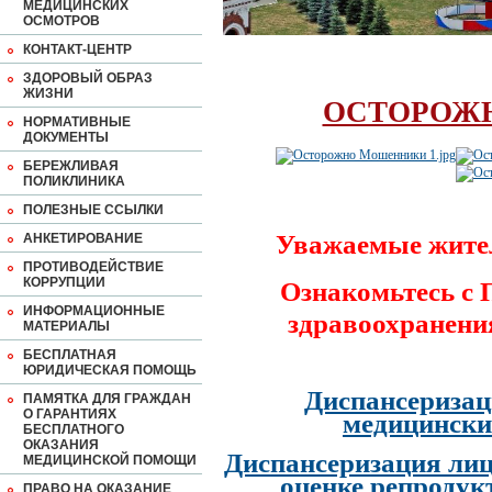
МЕДИЦИНСКИХ
ОСМОТРОВ
КОНТАКТ-ЦЕНТР
ЗДОРОВЫЙ ОБРАЗ
ЖИЗНИ
ОСТОРОЖ
НОРМАТИВНЫЕ
ДОКУМЕНТЫ
БЕРЕЖЛИВАЯ
ПОЛИКЛИНИКА
ПОЛЕЗНЫЕ ССЫЛКИ
Уважаемые жите
АНКЕТИРОВАНИЕ
ПРОТИВОДЕЙСТВИЕ
КОРРУПЦИИ
Ознакомьтесь с
ИНФОРМАЦИОННЫЕ
здравоохранени
МАТЕРИАЛЫ
БЕСПЛАТНАЯ
ЮРИДИЧЕСКАЯ ПОМОЩЬ
Диспансеризац
ПАМЯТКА ДЛЯ ГРАЖДАН
О ГАРАНТИЯХ
медицински
БЕСПЛАТНОГО
ОКАЗАНИЯ
Диспансеризация лиц
МЕДИЦИНСКОЙ ПОМОЩИ
оценке репродук
ПРАВО НА ОКАЗАНИЕ