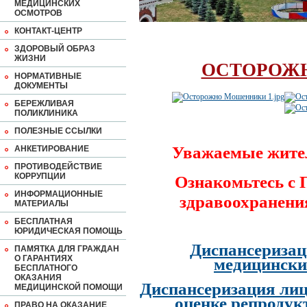
МЕДИЦИНСКИХ
ОСМОТРОВ
КОНТАКТ-ЦЕНТР
ЗДОРОВЫЙ ОБРАЗ
ЖИЗНИ
ОСТОРОЖ
НОРМАТИВНЫЕ
ДОКУМЕНТЫ
БЕРЕЖЛИВАЯ
ПОЛИКЛИНИКА
ПОЛЕЗНЫЕ ССЫЛКИ
Уважаемые жите
АНКЕТИРОВАНИЕ
ПРОТИВОДЕЙСТВИЕ
КОРРУПЦИИ
Ознакомьтесь с
ИНФОРМАЦИОННЫЕ
здравоохранени
МАТЕРИАЛЫ
БЕСПЛАТНАЯ
ЮРИДИЧЕСКАЯ ПОМОЩЬ
Диспансеризац
ПАМЯТКА ДЛЯ ГРАЖДАН
О ГАРАНТИЯХ
медицински
БЕСПЛАТНОГО
ОКАЗАНИЯ
Диспансеризация лиц
МЕДИЦИНСКОЙ ПОМОЩИ
оценке репродук
ПРАВО НА ОКАЗАНИЕ