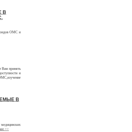
 В
.
фондов ОМС и
т Вам принять
доступности и
ОМС,изучение
АЕМЫЕ В
 медицинских
ее >>