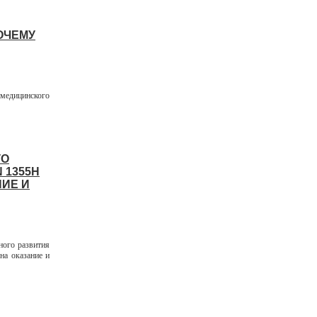
ОЧЕМУ
 медицинского
ГО
 1355Н
ИЕ И
ого развития
на оказание и