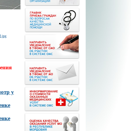
ения
отр у
енке
енке