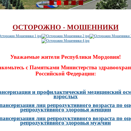
ОСТОРОЖНО - МОШЕННИКИ
Уважаемые жители Республики Мордовия!
акомьтесь с Памятками Министерства здравоохран
Российской Федерации:
ансеризация и профилактический медицинский осм
взрослых
пансеризация лиц репродуктивного возраста по оц
репродуктивного здоровья женщин
пансеризация лиц репродуктивного возраста по оц
репродуктивного здоровья мужчин