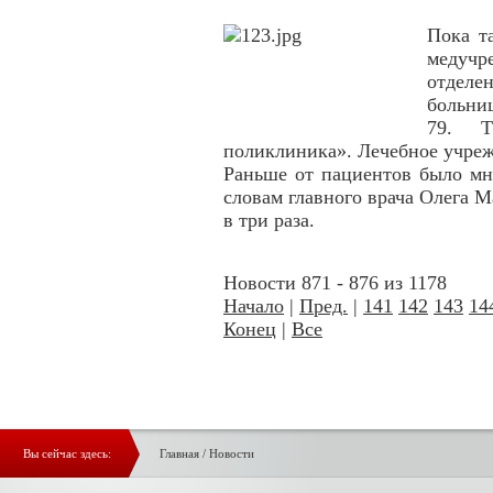
Пока т
медуч
отдел
больни
79. Т
поликлиника». Лечебное учреж
Раньше от пациентов было мн
словам главного врача Олега М
в три раза.
Новости 871 - 876 из 1178
Начало
|
Пред.
|
141
142
143
14
Конец
|
Все
Вы сейчас здесь:
Главная
/
Новости