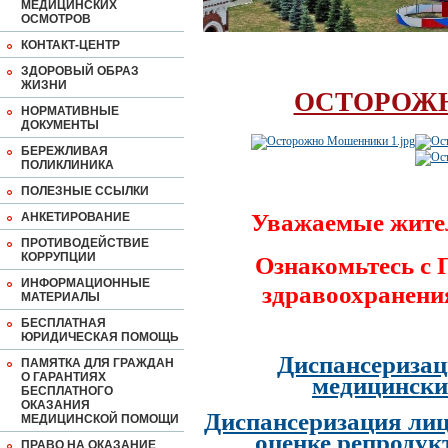
МЕДИЦИНСКИХ
ОСМОТРОВ
КОНТАКТ-ЦЕНТР
ЗДОРОВЫЙ ОБРАЗ
ЖИЗНИ
ОСТОРОЖ
НОРМАТИВНЫЕ
ДОКУМЕНТЫ
БЕРЕЖЛИВАЯ
ПОЛИКЛИНИКА
ПОЛЕЗНЫЕ ССЫЛКИ
Уважаемые жите
АНКЕТИРОВАНИЕ
ПРОТИВОДЕЙСТВИЕ
КОРРУПЦИИ
Ознакомьтесь с
ИНФОРМАЦИОННЫЕ
здравоохранени
МАТЕРИАЛЫ
БЕСПЛАТНАЯ
ЮРИДИЧЕСКАЯ ПОМОЩЬ
Диспансеризац
ПАМЯТКА ДЛЯ ГРАЖДАН
О ГАРАНТИЯХ
медицински
БЕСПЛАТНОГО
ОКАЗАНИЯ
Диспансеризация лиц
МЕДИЦИНСКОЙ ПОМОЩИ
оценке репродук
ПРАВО НА ОКАЗАНИЕ