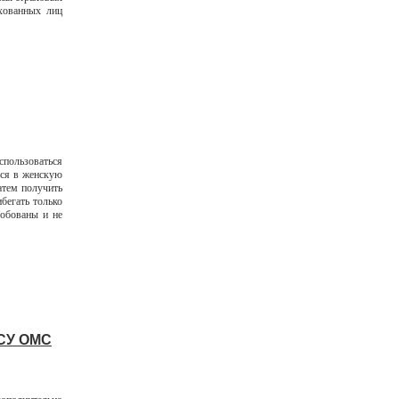
ахованных лиц
спользоваться
ься в женскую
атем получить
бегать только
робованы и не
СУ ОМС