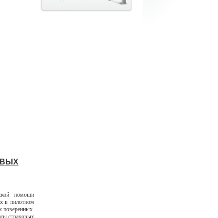
ОВЫХ
ской помощи
их в пилотном
х поверенных.
исы страховых