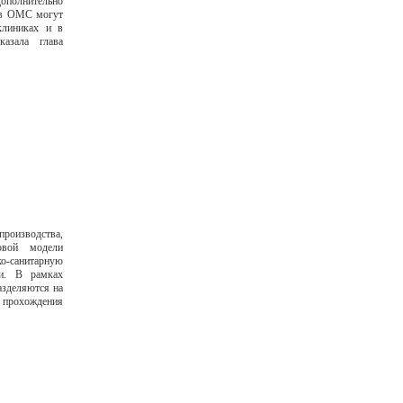
ополнительно
сов ОМС могут
клиниках и в
азала глава
роизводства,
овой модели
о-санитарную
ки. В рамках
азделяются на
я прохождения