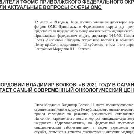
ДИТЕЛИ ТФОМС ПРИВОЛЖСКОГО ФЕДЕРАЛЬНОГО ОКР
ЛИ АКТУАЛЬНЫЕ ВОПРОСЫ СФЕРЫ ОМС
12 марта 2019 года в Пензе прошло совещание директоров те
фондов ОМС Приволжского Федерального округа под предс
представителя Федерального фонда обязательного медицинского 
Приволжском федеральном округе, директора ТФОМС Пензен
Елены Аксеновой. Обсудить актуальные вопросы и обменят
Пензу прибыли представители 13 субъектов, в том числе ди
Республики Мордовия В.Н. Каргаев.
МОРДОВИИ ВЛАДИМИР ВОЛКОВ: «В 2021 ГОДУ В САРА
ТАЕТ САМЫЙ СОВРЕМЕННЫЙ ОНКОЛОГИЧЕСКИЙ ЦЕН
Глава Мордовии Владимир Волков 11 марта проинспектировал 
строительстве нового корпуса Республиканского онкологического
провел совещание по развитию региональной онкологиче
Напомним, строительство нового корпуса онкодиспансера вед
нацпроекта «Здравоохранение», по федеральной програм
онкологическими заболеваниями», а задача укрепления он
службы, повышения качества диагностики и оказания медици