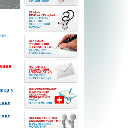
ения
отр у
енке
енке