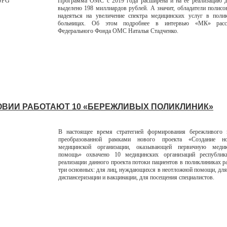
Программа ОМС с 2019 года расширена и на ее реализацию д
выделено 198 миллиардов рублей. А значит, обладатели поли
надеяться на увеличение спектра медицинских услуг в поли
больницах. Об этом подробнее в интервью «МК» расск
Федерального Фонда ОМС Наталья Стадченко.
ОВИИ РАБОТАЮТ 10 «БЕРЕЖЛИВЫХ ПОЛИКЛИНИК»
В настоящее время стратегией формирования бережливого п
преобразованной рамками нового проекта «Создание н
медицинской организации, оказывающей первичную медик
помощь» охвачено 10 медицинских организаций республи
реализации данного проекта потоки пациентов в поликлиниках р
три основных: для лиц, нуждающихся в неотложной помощи, дл
диспансеризации и вакцинации, для посещения специалистов.