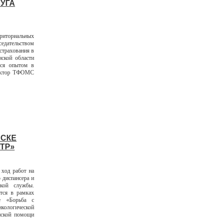
УГА
рриториальных
едательством
страхования в
ской области
ься опытом в
ректор ТФОМС
НСКЕ
ТР»
ход работ на
 диспансера и
ской службы.
ется в рамках
ме «Борьба с
кологической
нской помощи