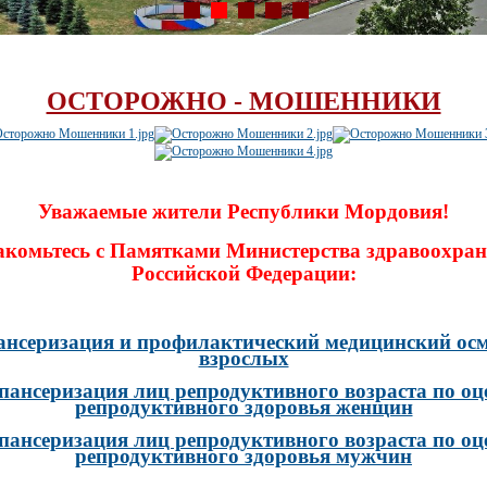
ОСТОРОЖНО - МОШЕННИКИ
Уважаемые жители Республики Мордовия!
акомьтесь с Памятками Министерства здравоохран
Российской Федерации:
ансеризация и профилактический медицинский осм
взрослых
пансеризация лиц репродуктивного возраста по оц
репродуктивного здоровья женщин
пансеризация лиц репродуктивного возраста по оц
репродуктивного здоровья мужчин